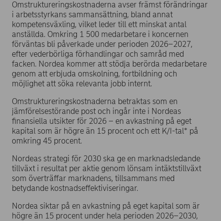
Omstruktureringskostnaderna avser främst förändringar
i arbetsstyrkans sammansättning, bland annat
kompetensväxling, vilket leder till ett minskat antal
anställda. Omkring 1 500 medarbetare i koncernen
förväntas bli påverkade under perioden 2026–2027,
efter vederbörliga förhandlingar och samråd med
facken. Nordea kommer att stödja berörda medarbetare
genom att erbjuda omskolning, fortbildning och
möjlighet att söka relevanta jobb internt.
Omstruktureringskostnaderna betraktas som en
jämförelsestörande post och ingår inte i Nordeas
finansiella utsikter för 2026 – en avkastning på eget
kapital som är högre än 15 procent och ett K/I-tal* på
omkring 45 procent.
Nordeas strategi för 2030 ska ge en marknadsledande
tillväxt i resultat per aktie genom lönsam intäktstillväxt
som överträffar marknadens, tillsammans med
betydande kostnadseffektiviseringar.
Nordea siktar på en avkastning på eget kapital som är
högre än 15 procent under hela perioden 2026–2030,