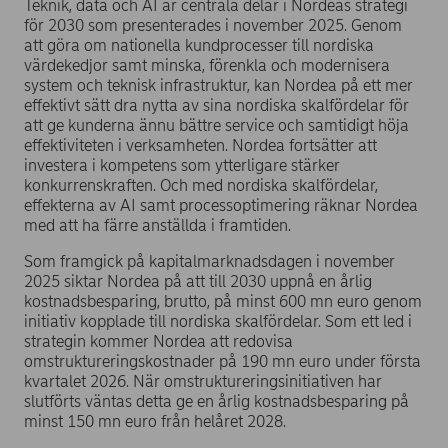
Teknik, data och AI är centrala delar i Nordeas strategi
för 2030 som presenterades i november 2025. Genom
att göra om nationella kundprocesser till nordiska
värdekedjor samt minska, förenkla och modernisera
system och teknisk infrastruktur, kan Nordea på ett mer
effektivt sätt dra nytta av sina nordiska skalfördelar för
att ge kunderna ännu bättre service och samtidigt höja
effektiviteten i verksamheten. Nordea fortsätter att
investera i kompetens som ytterligare stärker
konkurrenskraften. Och med nordiska skalfördelar,
effekterna av AI samt processoptimering räknar Nordea
med att ha färre anställda i framtiden.
Som framgick på kapitalmarknadsdagen i november
2025 siktar Nordea på att till 2030 uppnå en årlig
kostnadsbesparing, brutto, på minst 600 mn euro genom
initiativ kopplade till nordiska skalfördelar. Som ett led i
strategin kommer Nordea att redovisa
omstruktureringskostnader på 190 mn euro under första
kvartalet 2026. När omstruktureringsinitiativen har
slutförts väntas detta ge en årlig kostnadsbesparing på
minst 150 mn euro från helåret 2028.