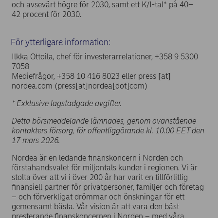
och avsevärt högre för 2030, samt ett K/I-tal* på 40–
42 procent för 2030.
För ytterligare information:
Ilkka Ottoila, chef för investerarrelationer, +358 9 5300
7058
Mediefrågor, +358 10 416 8023 eller
press
[at]
nordea.com
(press[at]nordea[dot]com)
* Exklusive lagstadgade avgifter.
Detta börsmeddelande lämnades, genom ovanstående
kontakters försorg, för offentliggörande kl.
10.00
EET den
17
mars 2026.
Nordea är en ledande finanskoncern i Norden och
förstahandsvalet för miljontals kunder i regionen. Vi är
stolta över att vi i över 200 år har varit en tillförlitlig
finansiell partner för privatpersoner, familjer och företag
– och förverkligat drömmar och önskningar för ett
gemensamt bästa. Vår vision är att vara den bäst
presterande finanskoncernen i Norden – med våra