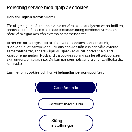
Hoppa till huvudinnehåll
Personlig service med hjälp av cookies
SV
Danish
English
Norsk
Suomi
För att ge dig en bättre upplevelse av våra sidor, analysera webb-trafiken,
anpassa innehåll och visa riktad marknadsföring använder vi cookies,
både våra egna och från externa samarbetsparter.
Sorry...
Vi ber om ditt samtycke till att få använda cookies. Genom att välja
”Godkänn alla” samtycker du till alla cookies från oss och våra externa
This page does not exist in your language. You will
samarbetsparter, annars väljer du själv vad du vill godkänna bland
be taken to a related page.
kategorierna nedan. Nödvändiga cookies som krävs för att webbplatsen
ska fungera omfattas inte. Du kan när som helst ändra eller ta tillbaka ditt
samtycke.
Stay on this page
|
Continue
Läs mer om
cookies
och
hur vi behandlar personuppgifter
.
Godkänn alla
Nordea redovisar
Fortsätt med valda
omstruktureringskostnader
som ett led i strategin för
Stäng
inställningar
2030