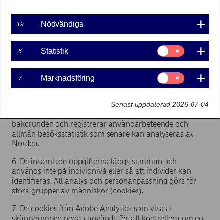
med Nordea kan få en personanpassad version av
sidorna. Personanpassningen baseras på kunduppgifter
såsom åldersgrupp eller köpta produkter från Nordea
Nödvändiga
19
liksom på uppgifter som samlats in på webbplatsen.
Dessa uppgifter tillsammans avgör vilket innehåll som
lyfts fram.
Samtycke
Statistik
6
för:
Statistik
4 Cookies från Adobe Analytics sparas på besökarnas
enheter när de kommer till en Nordeasida där Adobe
Samtycke
Marknadsföring
7
för:
Analytics finns.
Marknadsföring
5. Adobe Analytics är ingenting som syns. Som besökare
Senast uppdaterad 2026-07-04
kan du inte se programmet någonstans. Det körs i
bakgrunden och registrerar användarbeteende och
allmän besöksstatistik som senare kan analyseras av
Nordea.
6. De insamlade uppgifterna läggs samman och
används inte på individnivå eller så att individer kan
identifieras. All analys och personanpassning görs för
stora grupper av människor (cookies).
7. De cookies från Adobe Analytics som visas i
skärmdumpen nedan används för att kontrollera om en