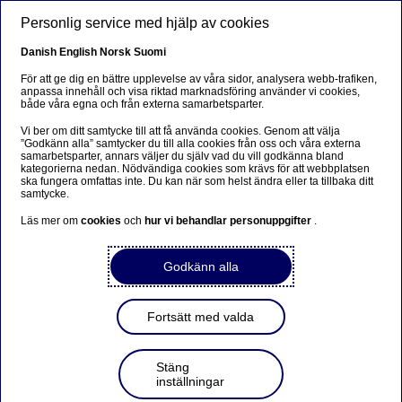
Hoppa till huvudinnehåll
Personlig service med hjälp av cookies
SV
Danish
English
Norsk
Suomi
Cookies - Adobe Analytics
För att ge dig en bättre upplevelse av våra sidor, analysera webb-trafiken,
anpassa innehåll och visa riktad marknadsföring använder vi cookies,
både våra egna och från externa samarbetsparter.
Hem
Villkor för webbplatsen
Cookies
Cookies - Adobe
Vi ber om ditt samtycke till att få använda cookies. Genom att välja
”Godkänn alla” samtycker du till alla cookies från oss och våra externa
Analytics
samarbetsparter, annars väljer du själv vad du vill godkänna bland
kategorierna nedan. Nödvändiga cookies som krävs för att webbplatsen
ska fungera omfattas inte. Du kan när som helst ändra eller ta tillbaka ditt
1. Nordea använder Adobe Analytics (ägs av Adobe
samtycke.
Inc.) för att analysera användarbeteende och trafik på
Läs mer om
cookies
och
hur vi behandlar personuppgifter
.
Nordeas egna webbsidor och mobilappar. Läs mer om
Adobe Analytics
här
.
Godkänn alla
2. Nordea har fullständig kontroll över Adobe Analytics,
och endast Nordea har tillgång till uppgifterna. Nordea
och Adobe har ett avtal om behandling av uppgifter, och
Fortsätt med valda
kontrakt som säkerställer att Adobe följer Nordeas höga
säkerhetsstandard.
Stäng
inställningar
3. Besökare på våra webbplatser som har en relation