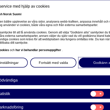
service med hjälp av cookies
sh
Norsk
Suomi
 en bättre upplevelse av våra sidor, analysera webb-trafiken, anpassa innehåll och v
g använder vi cookies, både våra egna och från externa samarbetsparter.
ss
 samtycke till att få använda cookies. Genom att välja ”Godkänn alla” samtycker du ti
Om oss
Investerare
Nyheter & insikter
Ka
våra externa samarbetsparter, annars väljer du själv vad du vill godkänna bland kat
diga cookies som krävs för att webbplatsen ska fungera omfattas inte. Du kan när
tillbaka ditt samtycke.
ookies
och
hur vi behandlar personuppgifter
.
inställningar
Fortsätt med valda
Godkänn a
ödvändiga
sivulle
Samtycke
atistik
för:
Statistik
Samtycke
arknadsföring
för: