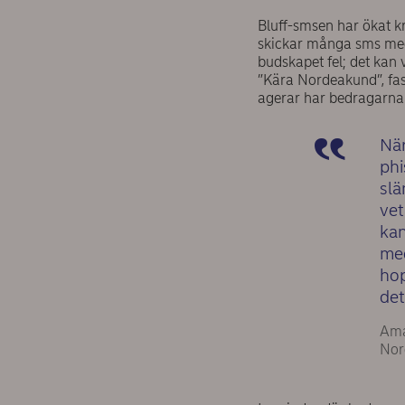
Bluff-smsen har ökat kr
skickar många sms med
budskapet fel; det kan
”Kära Nordeakund”, fas
agerar har bedragarna 
Nä
phi
slä
vet
kan
me
hop
det
Ama
Nor