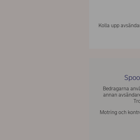
Kolla upp avsändar
Spoof
Bedragarna använ
annan avsändare 
Tro
Motring och kontro