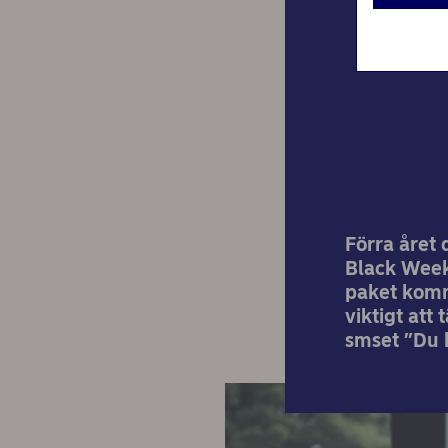
Ett 
Förra året 
Black Week
paket komma
viktigt att
smset ”Du h