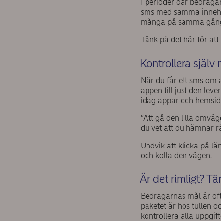
I perioder där bedraga
sms med samma innehåll
många på samma gån
Tänk på det här för att 
Kontrollera själv
När du får ett sms om a
appen till just den lev
idag appar och hemsido
”Att gå den lilla omväge
du vet att du hämnar r
Undvik att klicka på lä
och kolla den vägen.
Är det rimligt? T
Bedragarnas mål är oft
paketet är hos tullen oc
kontrollera alla uppgift