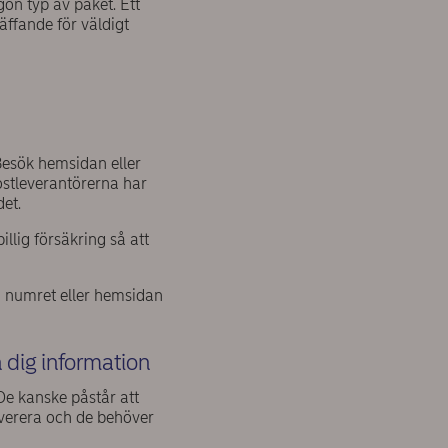
on typ av paket. Ett
äffande för väldigt
 Besök hemsidan eller
postleverantörerna har
det.
illig försäkring så att
på numret eller hemsidan
n dig information
De kanske påstår att
leverera och de behöver