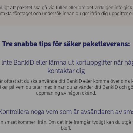
ligt att paketet ska gå via tullen eller om det verkligen inte gick
takta företaget och undersök innan du ger ifrån dig uppgifter e
Tre snabba tips för säker paketleverans:
inte BankID eller lämna ut kortuppgifter när n
kontaktar dig
 oftast att du ska använda ditt BankID eller komma över dina kor
säker på vem du talar med innan du använder ditt BankID och gö
uppmaning av någon okänd.
 Kontrollera noga vem som är avsändaren av sm
n smset kommer ifrån. Om det inte framgår tydligt kan du utgå f
bluff.