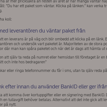
rna är mer pricksäkra än resten av året är när många väntar någ
: ”Du har ett paket som väntar. Klicka på länken.” kan verka tr
g.
ha koll:
 med leverantören du väntar paket från
tt en leverans är på väg och blir ombedd att klicka på en länk.
erantören och undersök vart paketet är. Majoriteten av de stora 
r där man kan spåra paketet och när det är dags att hämta ut 
n att själv ta reda på numret eller hemsidan till företaget är en b
ätt och inte hos bedragaren”
nkar eller ringa telefonnummer du får i sms, utan ta själv reda 
änk efter innan du använder BankID eller ger ifrå
a att komma över kortuppgifter eller en signering med BankID. 
h en tullavgift behöver betalas. Alternativt att det inte gick att 
er på nytt.