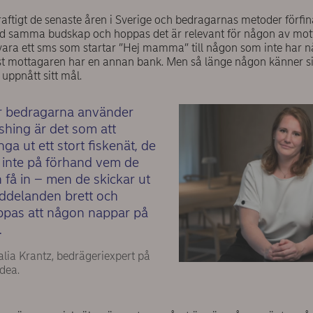
aftigt de senaste åren i Sverige och bedragarnas metoder förfin
 samma budskap och hoppas det är relevant för någon av motta
 vara ett sms som startar ”Hej mamma” till någon som inte har n
t mottagaren har en annan bank. Men så länge någon känner si
uppnått sitt mål.
r bedragarna använder
shing är det som att
nga ut ett stort fiskenät, de
 inte på förhand vem de
 få in – men de skickar ut
ddelanden brett och
pas att någon nappar på
.
lia Krantz, bedrägeriexpert på
dea.