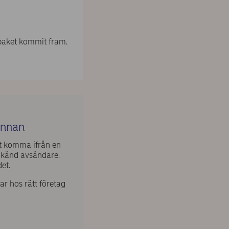
 paket kommit fram.
annan
tt komma ifrån en
 känd avsändare.
det.
ar hos rätt företag