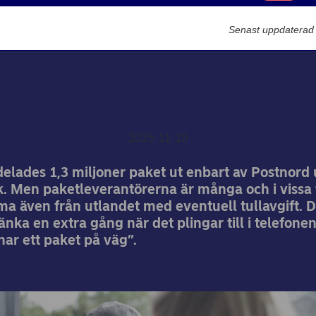
Marknadsförin
Säkerhet och bedrägeri
Senast uppdaterad
paket på väg – men är det
paket?
2025-11-10
delades 1,3 miljoner paket ut enbart av Postnord
. Men paketleverantörerna är många och i vissa 
 även från utlandet med eventuell tullavgift. D
 tänka en extra gång när det plingar till i telefon
ar ett paket på väg”.