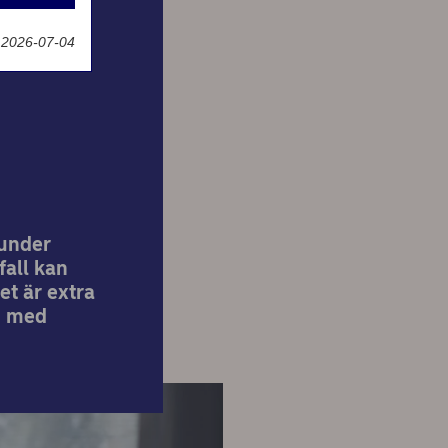
g
 2026-07-04
 ditt
 under
fall kan
et är extra
en med