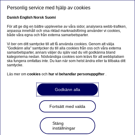
Hoppa till huvudinnehåll
Personlig service med hjälp av cookies
SV
Danish
English
Norsk
Suomi
För att ge dig en bättre upplevelse av våra sidor, analysera webb-trafiken,
anpassa innehåll och visa riktad marknadsföring använder vi cookies,
både våra egna och från externa samarbetsparter.
Sorry...
Vi ber om ditt samtycke till att få använda cookies. Genom att välja
”Godkänn alla” samtycker du till alla cookies från oss och våra externa
This page does not exist in your language. You will
samarbetsparter, annars väljer du själv vad du vill godkänna bland
be taken to a related page.
kategorierna nedan. Nödvändiga cookies som krävs för att webbplatsen
ska fungera omfattas inte. Du kan när som helst ändra eller ta tillbaka ditt
samtycke.
Stay on this page
|
Continue
Läs mer om
cookies
och
hur vi behandlar personuppgifter
.
Godkänn alla
Börs och investeringar
Fortsätt med valda
Marknadssyn: På rätt spår
Stäng
inställningar
Johan Larsson