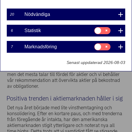
2024-01-30
Nödvändiga
20
Det mesta pekar fortfarande i riktningen mot en
Samtycke
Statistik
6
amerikansk mjuklandning där inflationen fortsätter att
för:
Statistik
falla tillbaka, räntenivåerna mattas av och den
ekonomiska tillväxten håller i sig. Dessutom är
Samtycke
Marknadsföring
7
för:
vinsttillväxten tillbaka och värdering i aktiemarknaden
Marknadsföring
ligger kring det historiska snittet. Fortsatt osäkert och
risken kopplat till geopolitik är fortsatt förhöjd.
Senast uppdaterad 2026-08-03
Obligationsräntorna är fortfarande på attraktiva nivåer
men det mesta talar till fördel för aktier och vi behåller
vår rekommendation att övervikta aktier på bekostnad
av obligationer.
Positiva trenden i aktiemarknaden håller i sig
Det nya året började med lite vinsthemtagning och
konsolidering. Efter en kortare paus, och med trenderna
från föregående år intakta, har den amerikanska
aktiemarknaden stigit ytterligare och noterat nya all
time highs. Detta trots att vi samtidigt fått se stigande