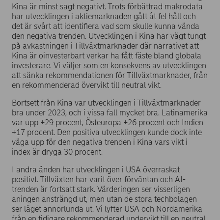
Kina är minst sagt negativt. Trots förbättrad makrodata
har utvecklingen i aktiemarknaden gått åt fel håll och
det är svårt att identifiera vad som skulle kunna vända
den negativa trenden. Utvecklingen i Kina har vägt tungt
på avkastningen i Tillväxtmarknader där narrativet att
Kina är oinvesterbart verkar ha fått fäste bland globala
investerare. Vi väljer som en konsekvens av utvecklingen
att sänka rekommendationen för Tillväxtmarknader, från
en rekommenderad övervikt till neutral vikt.
Bortsett från Kina var utvecklingen i Tillväxtmarknader
bra under 2023, och i vissa fall mycket bra. Latinamerika
var upp +29 procent, Östeuropa +26 procent och Indien
+17 procent. Den positiva utvecklingen kunde dock inte
väga upp för den negativa trenden i Kina vars vikt i
index är dryga 30 procent.
I andra änden har utvecklingen i USA överraskat
positivt. Tillväxten har varit över förväntan och AI-
trenden är fortsatt stark. Värderingen ser visserligen
aningen ansträngd ut, men utan de stora techbolagen
ser läget annorlunda ut. Vi lyfter USA och Nordamerika
från en tidigare rekommenderad undervikt till en neutral