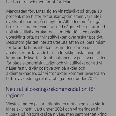
blir bredare och mer jämnt fördelad.
Marknaden förväntar sig en vinsttillväxt på dryga 10
procent, men historiskt brukar optimismen vara lite i
överkant i början på ett nytt år. Allt eftersom året går
brukar estimaten revideras ned något. Efter ett år med
noll vinsttillväxt brukar det samtidigt följa en positiv
utveckling, ofta där vinsttillväxten överraskar positivt.
Dessutom går det inte att utesluta att en del pessimism
fortfarande finns inbakat i estimaten, där en del
analytiker fortfarande har en försiktig inställning till
kommande kvartal. Kombinationen av positiva utsikter
för både ekonomisk tillväxt och vinsttillväxt gör att vi
håller fast vid vår positiva syn på aktier och
aktiemarknaden, där vi tror aktier kommer leverera en
bättre avkastning relativt obligationer under 2024.
Neutral allokeringsrekommendation för
regioner
Vinstestimaten pekar i riktningen mot en ganska stark
kinesisk vinsttillväxt under 2024 och värderingen är
tillbaka på historiskt låga nivåer, men sentimentet kring