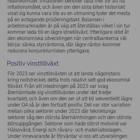
realinkomster. Inflationen behöver falla mer för att nå
inflationsmålet, och även om den sista biten historiskt
visat sig kunna vara lite av en utmaning tyder det mesta
på en avtagande prisökningstakt. Balansen i
arbetsmarknaden är på väg att återställas vilket i sin tur
kommer leda till en lägre lönetillväxt. Ytterligare stöd åt
den ekonomiska utvecklingen när centralbankerna väl
börjar sänka styrräntorna, där lägre räntor kommer
reducera konjunkturrisken ytterligare.
Positiv vinsttillväxt
För 2023 ser vinsttillväxten ut att landa någonstans
kring nollstrecket, detta trots relativt sett god ekonomisk
tillväxt. Från att inledningen på 2023 var svag
återhämtade sig vinsttillväxten under det tredje
kvartalet, och även om den ser ut att bli sekventiellt lägre
under Q4 så är den fortsatt positiv. Det var stor variation
mellan olika sektorer under 2023 där tekniktunga
sektorer såg den största återhämtningen och den största
börsuppgången. Sektorer som hade störst motvind var
Hälsovård, Energi och råvaru- och materialbolagen.
Under innevarande år förväntar vi oss att utvecklingen