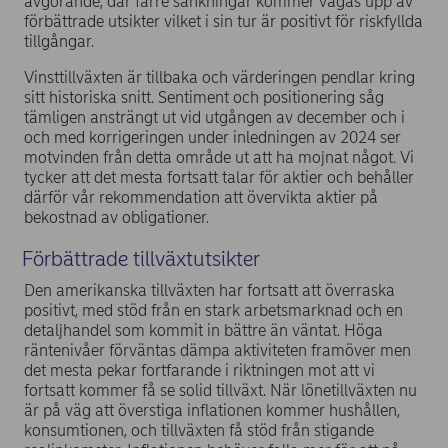
avgörande, där färre sänkningar kommer vägas upp av
förbättrade utsikter vilket i sin tur är positivt för riskfyllda
tillgångar.
Vinsttillväxten är tillbaka och värderingen pendlar kring
sitt historiska snitt. Sentiment och positionering såg
tämligen ansträngt ut vid utgången av december och i
och med korrigeringen under inledningen av 2024 ser
motvinden från detta område ut att ha mojnat något. Vi
tycker att det mesta fortsatt talar för aktier och behåller
därför vår rekommendation att övervikta aktier på
bekostnad av obligationer.
Förbättrade tillväxtutsikter
Den amerikanska tillväxten har fortsatt att överraska
positivt, med stöd från en stark arbetsmarknad och en
detaljhandel som kommit in bättre än väntat. Höga
räntenivåer förväntas dämpa aktiviteten framöver men
det mesta pekar fortfarande i riktningen mot att vi
fortsatt kommer få se solid tillväxt. När lönetillväxten nu
är på väg att överstiga inflationen kommer hushållen,
konsumtionen, och tillväxten få stöd från stigande