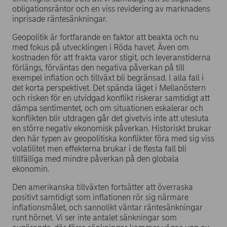
obligationsräntor och en viss revidering av marknadens
inprisade räntesänkningar.
Geopolitik är fortfarande en faktor att beakta och nu
med fokus på utvecklingen i Röda havet. Även om
kostnaden för att frakta varor stigit, och leveranstiderna
förlängs, förväntas den negativa påverkan på till
exempel inflation och tillväxt bli begränsad. I alla fall i
det korta perspektivet. Det spända läget i Mellanöstern
och risken för en utvidgad konflikt riskerar samtidigt att
dämpa sentimentet, och om situationen eskalerar och
konflikten blir utdragen går det givetvis inte att utesluta
en större negativ ekonomisk påverkan. Historiskt brukar
den här typen av geopolitiska konflikter föra med sig viss
volatilitet men effekterna brukar i de flesta fall bli
tillfälliga med mindre påverkan på den globala
ekonomin.
Den amerikanska tillväxten fortsätter att överraska
positivt samtidigt som inflationen rör sig närmare
inflationsmålet, och sannolikt väntar räntesänkningar
runt hörnet. Vi ser inte antalet sänkningar som