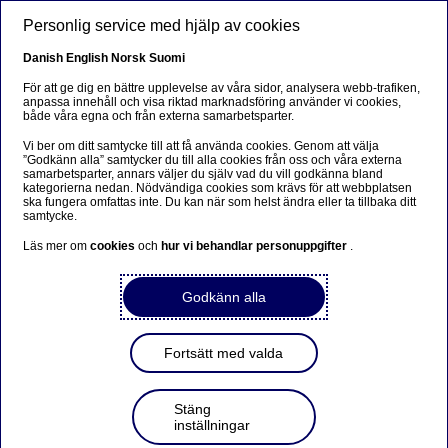
Hoppa till huvudinnehåll
Personlig service med hjälp av cookies
SV
Danish
English
Norsk
Suomi
För att ge dig en bättre upplevelse av våra sidor, analysera webb-trafiken,
anpassa innehåll och visa riktad marknadsföring använder vi cookies,
både våra egna och från externa samarbetsparter.
Beklager...
Vi ber om ditt samtycke till att få använda cookies. Genom att välja
”Godkänn alla” samtycker du till alla cookies från oss och våra externa
Siden findes desværre ikke på dansk
samarbetsparter, annars väljer du själv vad du vill godkänna bland
kategorierna nedan. Nödvändiga cookies som krävs för att webbplatsen
ska fungera omfattas inte. Du kan när som helst ändra eller ta tillbaka ditt
Bliv på siden
|
Fortsæt til en relateret side på dansk
samtycke.
Läs mer om
cookies
och
hur vi behandlar personuppgifter
.
Godkänn alla
Hållbarhet
Fortsätt med valda
Nordea Open Studio: Nordiska
bolag ofta världsledande inom
Stäng
hållbarhet
inställningar