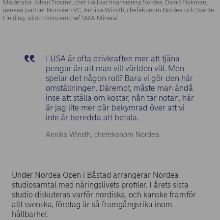
Moderator Johan Trocmé, chef Hållbar finansiering Nordea, David Frykman,
general partner Norrsken VC, Annika Winsth, chefekonom Nordea och Svante
Fielding, vd och koncernchef SMA Mineral.
I USA är ofta drivkraften mer att tjäna
pengar än att man vill världen väl. Men
spelar det någon roll? Bara vi gör den här
omställningen. Däremot, måste man ändå
inse att ställa om kostar, nån tar notan, här
är jag lite mer där bekymrad över att vi
inte är beredda att betala.
Annika Winsth, chefekonom Nordea
Under Nordea Open i Båstad arrangerar Nordea
studiosamtal med näringslivets profiler. I årets sista
studio diskuteras varför nordiska, och kanske framför
allt svenska, företag är så framgångsrika inom
hållbarhet.