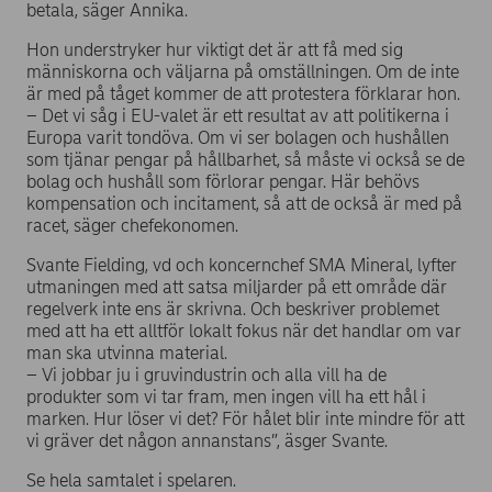
betala, säger Annika.
Hon understryker hur viktigt det är att få med sig
människorna och väljarna på omställningen. Om de inte
är med på tåget kommer de att protestera förklarar hon.
– Det vi såg i EU-valet är ett resultat av att politikerna i
Europa varit tondöva. Om vi ser bolagen och hushållen
som tjänar pengar på hållbarhet, så måste vi också se de
bolag och hushåll som förlorar pengar. Här behövs
kompensation och incitament, så att de också är med på
racet, säger chefekonomen.
Svante Fielding, vd och koncernchef SMA Mineral, lyfter
utmaningen med att satsa miljarder på ett område där
regelverk inte ens är skrivna. Och beskriver problemet
med att ha ett alltför lokalt fokus när det handlar om var
man ska utvinna material.
– Vi jobbar ju i gruvindustrin och alla vill ha de
produkter som vi tar fram, men ingen vill ha ett hål i
marken. Hur löser vi det? För hålet blir inte mindre för att
vi gräver det någon annanstans”, äsger Svante.
Se hela samtalet i spelaren.