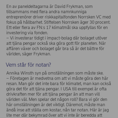
En av paneldeltagarna är David Frykman, som
tillsammans med flera andra namnkunniga
entreprenörer driver riskkapitalfonden Norrsken VC med
fokus på hållbarhet. Stiftelsen Norrsken äger 30 procent.
Ett eller flera av FN:s 17 klimatmål ska uppfyllas för en
investering via fonden.
– Vi investerar tidigt i impact-bolag där bolaget utöver
att tjäna pengar också ska göra gott för planeten. När
affären växer och bolaget går bra så är det bättre för
världen, säger Frykman.
Vem står för notan?
Annika Winsth syn på omställningen som måste ske.
– Företagen är medvetna om att vi måste göra den här
resan. Man gör det inte bara för klimatet, man kan också
göra det för att tjäna pengar. I USA till exempel är ofta
drivkraften mer för att tjäna pengar än att man vill
världen väl. Men spelar det någon roll? Bara vi gör den
här omställningen är det viktigt. Däremot, måste man
ändå inse att ställa om kostar, nån tar notan. Här är jag
lite mer där bekymrad över att vi inte är beredda att