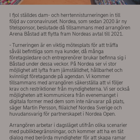
I fjol ställdes dam- och herrtennisturneringen in till
följd av coronaviruset. Nordea, som sedan 2020 är ny
titelsponsor, beslutade då tillsammans med arrangören
Arena Båstad att flytta fram Nordeas avtal till 2021.
- Turneringen är en viktig mötesplats för att träffa
såväl befintliga som nya kunder, då många
företagsledare och entreprenörer brukar befinna sig i
Båstad under dessa veckor. På Nordea ser vi stor
möjlighet att lyfta fram jämställdhet, hållbarhet och
kvinnligt företagande på agendan. Vi kommer
tillsammans med arrangören säkerställa att vi följer
krav och restriktioner från myndigheterna. Vi ser också
möjligheten att kommunicera från evenemanget i
digitala former med dem som inte närvarar på plats,
säger Martin Persson, filialchef Nordea Sverige och
huvudansvarig för partnerskapet i Nordea Open.
Arrangören arbetar i dagsläget utifrån olika scenarier
med publikbegränsningar, och kommer att ha en tät
dialog med berörda myndigheter för att skapa ramar