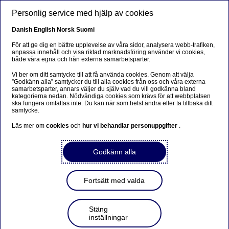
Hoppa till huvudinnehåll
Personlig service med hjälp av cookies
SV
Danish
English
Norsk
Suomi
För att ge dig en bättre upplevelse av våra sidor, analysera webb-trafiken,
anpassa innehåll och visa riktad marknadsföring använder vi cookies,
både våra egna och från externa samarbetsparter.
Beklager...
Vi ber om ditt samtycke till att få använda cookies. Genom att välja
”Godkänn alla” samtycker du till alla cookies från oss och våra externa
Siden findes desværre ikke på dansk
samarbetsparter, annars väljer du själv vad du vill godkänna bland
kategorierna nedan. Nödvändiga cookies som krävs för att webbplatsen
ska fungera omfattas inte. Du kan när som helst ändra eller ta tillbaka ditt
Bliv på siden
|
Fortsæt til en relateret side på
samtycke.
dansk
Läs mer om
cookies
och
hur vi behandlar personuppgifter
.
Godkänn alla
Events
Fortsätt med valda
Nordea Open tillbaka 2021
Stäng
med Nordea som titelsponsor
inställningar