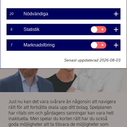
Nordea ger sina tips kring hur man bör tänka som
tillväxtbolag i en skakig tid.
Nödvändiga
20
Samtycke
Statistik
6
för:
Statistik
Samtycke
Marknadsföring
7
för:
Marknadsföring
Senast uppdaterad 2026-08-03
Just nu kan det vara svårare än någonsin att navigera
rätt för att fortsätta skala upp ditt bolag. Spelplanen
har ritats om och gårdagens sanningar kan vara helt
inaktuella. Men spelar du korten rätt har du också
goda möjligheter att ta tillvara de möjligheter som