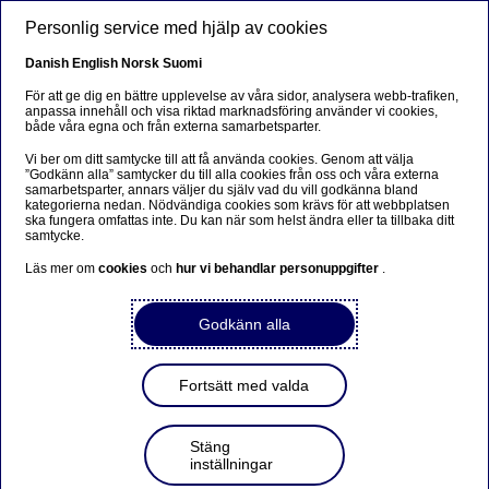
Hoppa till huvudinnehåll
Personlig service med hjälp av cookies
SV
Danish
English
Norsk
Suomi
För att ge dig en bättre upplevelse av våra sidor, analysera webb-trafiken,
anpassa innehåll och visa riktad marknadsföring använder vi cookies,
både våra egna och från externa samarbetsparter.
Entreprenörskap
Vi ber om ditt samtycke till att få använda cookies. Genom att välja
”Godkänn alla” samtycker du till alla cookies från oss och våra externa
Så växer du din scaleup smart i
samarbetsparter, annars väljer du själv vad du vill godkänna bland
kategorierna nedan. Nödvändiga cookies som krävs för att webbplatsen
oroliga tider (eller hur du
ska fungera omfattas inte. Du kan när som helst ändra eller ta tillbaka ditt
samtycke.
vinner mot konkurrenterna på
Läs mer om
cookies
och
hur vi behandlar personuppgifter
.
sikt)
Godkänn alla
2022-12-07
Fortsätt med valda
Räntan drar i väg, inflationen är skyhög och det
råder stor osäkerhet. Många tillväxtbolag har fått
ställa om efter den senaste tidens ekonomiska
Stäng
oro. Stefan Thelberg, Holm Security, Erik
inställningar
Lindblad, Zenith Venture Capital och Maria Smith,