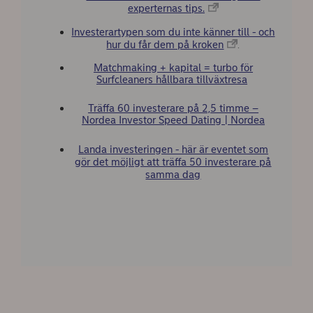
experternas tips.
Investerartypen som du inte känner till - och
hur du får dem på kroken
.
Matchmaking + kapital = turbo för
Surfcleaners hållbara tillväxtresa
Träffa 60 investerare på 2,5 timme –
Nordea Investor Speed Dating | Nordea
Landa investeringen - här är eventet som
gör det möjligt att träffa 50 investerare på
samma dag