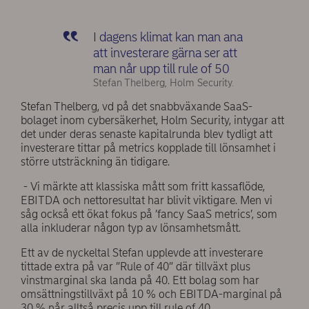
I dagens klimat kan man ana
att investerare gärna ser att
man når upp till rule of 50
Stefan Thelberg, Holm Security.
Stefan Thelberg, vd på det snabbväxande SaaS-
bolaget inom cybersäkerhet, Holm Security, intygar att
det under deras senaste kapitalrunda blev tydligt att
investerare tittar på metrics kopplade till lönsamhet i
större utsträckning än tidigare.
- Vi märkte att klassiska mått som fritt kassaflöde,
EBITDA och nettoresultat har blivit viktigare. Men vi
såg också ett ökat fokus på ’fancy SaaS metrics’, som
alla inkluderar någon typ av lönsamhetsmått.
Ett av de nyckeltal Stefan upplevde att investerare
tittade extra på var ”Rule of 40” där tillväxt plus
vinstmarginal ska landa på 40. Ett bolag som har
omsättningstillväxt på 10 % och EBITDA-marginal på
30 % når alltså precis upp till rule of 40.