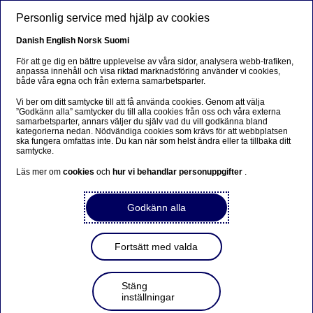
Hoppa till huvudinnehåll
Personlig service med hjälp av cookies
SV
Danish
English
Norsk
Suomi
För att ge dig en bättre upplevelse av våra sidor, analysera webb-trafiken,
anpassa innehåll och visa riktad marknadsföring använder vi cookies,
både våra egna och från externa samarbetsparter.
Beklager...
Vi ber om ditt samtycke till att få använda cookies. Genom att välja
”Godkänn alla” samtycker du till alla cookies från oss och våra externa
Denne siden findes ikke på norsk
samarbetsparter, annars väljer du själv vad du vill godkänna bland
kategorierna nedan. Nödvändiga cookies som krävs för att webbplatsen
ska fungera omfattas inte. Du kan när som helst ändra eller ta tillbaka ditt
Bli værende på denne siden
|
Fortsett til en lignende
samtycke.
side på norsk
Läs mer om
cookies
och
hur vi behandlar personuppgifter
.
Godkänn alla
Styrelsens kommittéer
Fortsätt med valda
Hem
Om oss
Bolagsstyrning
Styrelse
Styrelsens
kommittéer
Stäng
inställningar
I enlighet med det externa ramverket och i syfte att öka