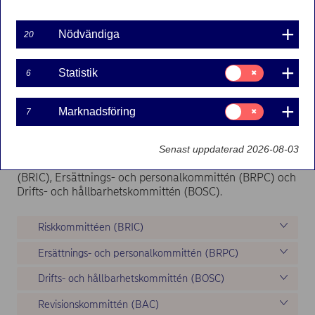
effektiviteten på styrelsearbetet har styrelsen inrättat
särskilda kommittéer som ska bistå styrelsen genom att
Nödvändiga
20
förbereda frågor som hör till styrelsens befogenhet och
besluta i frågor som delegerats av styrelsen.
Styrelsekommittéernas arbetsuppgifter och
Samtycke
Statistik
6
för:
arbetsordning fastställs i kommittéarbetsordningarna.
Statistik
Generellt saknar styrelsekommittéerna egen
beslutanderätt och varje kommitté rapporterar
Samtycke
Marknadsföring
7
för:
regelbundet om sitt arbete till styrelsen.
Marknadsföring
Nordea har fyra styrelsekommittéer:
Senast uppdaterad 2026-08-03
Revisionskommittén (BAC), Riskkommittén
(BRIC), Ersättnings- och personalkommittén (BRPC) och
Drifts- och hållbarhetskommittén (BOSC).
Riskkommittéen (BRIC)
Ersättnings- och personalkommittén (BRPC)
Drifts- och hållbarhetskommittén (BOSC)
Revisionskommittén (BAC)