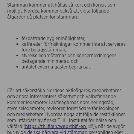
Stämman kommer att hållas så kort och koncis som
möjligt. Nordea kommer också att vidta följande
åtgärder på platsen för stämman:
förbättrade hygienmöjligheter,
kaffe eller förfriskningar kommer inte att serveras
före bolagsstämman,
styrelseledamöternas och koncernledningens
deltagande minimeras, och
antalet externa gäster begränsas.
För att säkerställa Nordeas aktieägares, medarbetares
och andra intressenters säkerhet och välbefinnande,
kommer ledamöter i aktieägarnas nomineringsråd,
styrelseledamöter, revisorer, företrädare för ledningen
och medarbetare i Nordea noga att följa de restriktioner
som utfärdats av finska THL, Institutet för hälsa och
välfärd (
https://thl.fi/en/web/thlfi-en
), när de avgör
huruvida de ska närvara vid stämman personligen eller