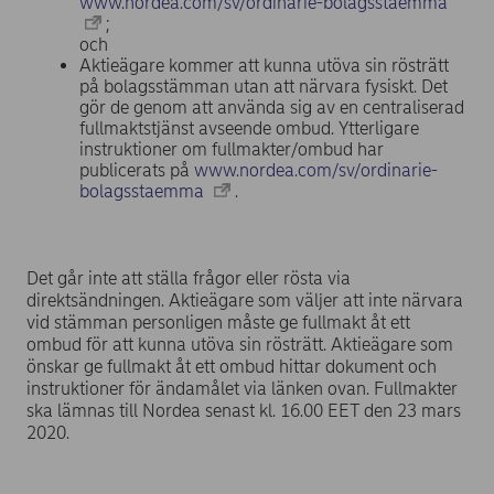
www.nordea.com/sv/ordinarie-bolagsstaemma
;
och
Aktieägare kommer att kunna utöva sin rösträtt
på bolagsstämman utan att närvara fysiskt. Det
gör de genom att använda sig av en centraliserad
fullmaktstjänst avseende ombud. Ytterligare
instruktioner om fullmakter/ombud har
publicerats på
www.nordea.com/sv/ordinarie-
bolagsstaemma
.
Det går inte att ställa frågor eller rösta via
direktsändningen. Aktieägare som väljer att inte närvara
vid stämman personligen måste ge fullmakt åt ett
ombud för att kunna utöva sin rösträtt. Aktieägare som
önskar ge fullmakt åt ett ombud hittar dokument och
instruktioner för ändamålet via länken ovan. Fullmakter
ska lämnas till Nordea senast kl. 16.00 EET den 23 mars
2020.