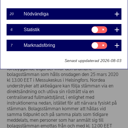
Nödvändiga
20
Regulatoriskt pressmeddelande | 2020-03-16 08:00
Samtycke
Statistik
6
Nordea Bank Abp – Börsmeddelande – Kallelse till
för:
årsstämma
Statistik
Samtycke
Marknadsföring
7
för:
Marknadsföring
För att minska risken för spridning av coronaviruset har
Senast uppdaterad 2026-08-03
Nordea Bank Abp (”Nordea”) beslutat att vidta ett antal
förebyggande åtgärder inför den ordinarie
bolagsstämman som hålls onsdagen den 25 mars 2020
kl 13.00 EET i Messukeskus i Helsingfors. Nordea
understryker att aktieägare kan följa stämman via en
direktsändning och utöva sin rösträtt via en
centraliserad fullmaktstjänst, i enlighet med
instruktionerna nedan, istället för att närvara fysiskt på
stämman. Bolagsstämman kommer att hållas vid
samma tidpunkt och på samma plats som tidigare
meddelats, men personer som har anmält sig till
bolagsstämman emottas från och med kl. 12.00 EET