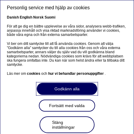
Hoppa till huvudinnehåll
Personlig service med hjälp av cookies
SV
Danish
English
Norsk
Suomi
För att ge dig en bättre upplevelse av våra sidor, analysera webb-trafiken,
anpassa innehåll och visa riktad marknadsföring använder vi cookies,
både våra egna och från externa samarbetsparter.
Anteeksi...
Vi ber om ditt samtycke till att få använda cookies. Genom att välja
”Godkänn alla” samtycker du till alla cookies från oss och våra externa
Sivua ei ole saatavilla suomeksi
samarbetsparter, annars väljer du själv vad du vill godkänna bland
kategorierna nedan. Nödvändiga cookies som krävs för att webbplatsen
ska fungera omfattas inte. Du kan när som helst ändra eller ta tillbaka ditt
Pysy sivulla
|
Siirry aiheeseen liittyvälle
samtycke.
suomenkieliselle sivulle
Läs mer om
cookies
och
hur vi behandlar personuppgifter
.
Godkänn alla
Nordea tillkännager
Fortsätt med valda
förebyggande åtgärder inför
bolagsstämman den 25
Stäng
inställningar
mars 2020