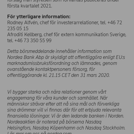
första kvartalet 2021.
För ytterligare information:
Rodney Alfvén, chef för investerarrelationer, tel. +46 72
235 05 15
Afroditi Kellberg, chef för extern kommunikation Sverige,
tel. +46 73 350 55 99
Detta börsmeddelande innehåller information som
Nordea Bank Abp är skyldigt att offentliggöra enligt EU:s
marknadsmissbruksförordning och lämnades, genom
ovanstående kontaktpersoners försorg, för
offentliggörande kl. 21.15 CET den 31 mars 2020.
Vi bygger starka och nära relationer genom vårt
engagemang för våra kunder och samhället. När
människor strävar efter att nå sina mål och förverkliga
sina drömmar vill vi finnas där för att erbjuda relevanta
finansiella lösningar. Vi är den ledande banken i Norden.
Nordeaaktien är noterad på börserna Nasdaq
Helsingfors, Nasdaq Köpenhamn och Nasdaq Stockholm.
Läs mer om oss på nordea.com.