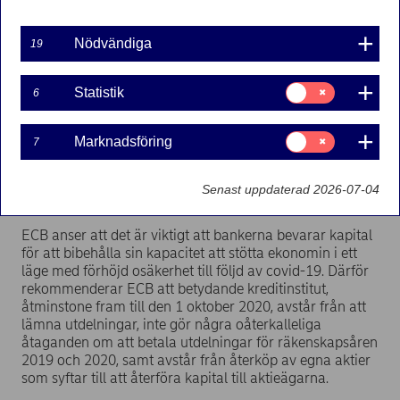
Regulatoriskt pressmeddelande | 2020-03-31 21:15
Nödvändiga
19
Nordea Bank Abp – Insiderinformation
Samtycke
Statistik
6
Mot bakgrund av covid-19-pandemin och den
för:
rekommendation som Europeiska centralbanken (ECB)
Statistik
med anledning av detta utfärdade den 27 mars 2020,
Samtycke
Marknadsföring
7
föreslår Nordeas styrelse att beslutet om utdelning för
för:
Marknadsföring
räkenskapsåret 2019 skjuts upp och ändrar därmed sitt
utdelningsförslag till den ordinarie bolagsstämman som
Senast uppdaterad 2026-07-04
planeras till den 14 maj 2020.
ECB anser att det är viktigt att bankerna bevarar kapital
för att bibehålla sin kapacitet att stötta ekonomin i ett
läge med förhöjd osäkerhet till följd av covid-19. Därför
rekommenderar ECB att betydande kreditinstitut,
åtminstone fram till den 1 oktober 2020, avstår från att
lämna utdelningar, inte gör några oåterkalleliga
åtaganden om att betala utdelningar för räkenskapsåren
2019 och 2020, samt avstår från återköp av egna aktier
som syftar till att återföra kapital till aktieägarna.