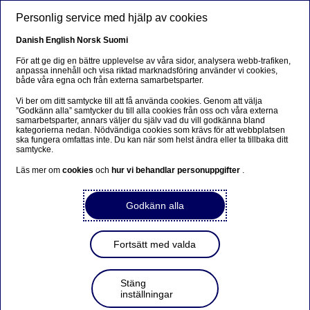
Hoppa till huvudinnehåll
Personlig service med hjälp av cookies
SV
Danish
English
Norsk
Suomi
För att ge dig en bättre upplevelse av våra sidor, analysera webb-trafiken,
anpassa innehåll och visa riktad marknadsföring använder vi cookies,
både våra egna och från externa samarbetsparter.
Sorry...
Vi ber om ditt samtycke till att få använda cookies. Genom att välja
”Godkänn alla” samtycker du till alla cookies från oss och våra externa
This page does not exist in your language. You will
samarbetsparter, annars väljer du själv vad du vill godkänna bland
be taken to a related page.
kategorierna nedan. Nödvändiga cookies som krävs för att webbplatsen
ska fungera omfattas inte. Du kan när som helst ändra eller ta tillbaka ditt
samtycke.
Stay on this page
|
Continue
Läs mer om
cookies
och
hur vi behandlar personuppgifter
.
Godkänn alla
Nordea Bank Abp:s styrelse
Fortsätt med valda
föreslår att beslutet om
utdelning skjuts upp
Stäng
inställningar