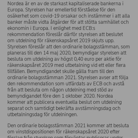
Nordea är en av de starkast kapitaliserade bankerna i
Europa. Styrelsen har emellertid förståelse för den
osäkerhet som covid-19 orsakar och instämmer i att alla
banker måste vidta åtgärder för att stötta samhället och
ekonomin i Europa. I enlighet med ECB:s
rekommendation föreslår därför styrelsen att beslutet
om utdelning för räkenskapsåret 2019 skjuts upp.
Styrelsen föreslår att den ordinarie bolagsstämman, som
planeras till den 14 maj 2020, bemyndigar styrelsen att
besluta om utdelning av högst 0,40 euro per aktie för
räkenskapsåret 2019 med utbetalning vid ett eller flera
tillfällen. Bemyndigandet skulle gälla fram till den
ordinarie bolagsstämman 2021. Styrelsen avser att följa
den rekommendation som utfärdats av ECB och avstå
från att besluta om någon utdelning med stöd av
bemyndigandet före den 1 oktober 2020. Nordea
kommer att publicera eventuella beslut om utdelning
separat och samtidigt bekräfta avstämningsdag och
utbetalningsdag för utdelningen.
Den ordinarie bolagsstämman 2021 kommer att besluta
om vinstdispositionen för räkenskapsåret 2020 efter
förslag från styrelsen som förväntas publiceras under