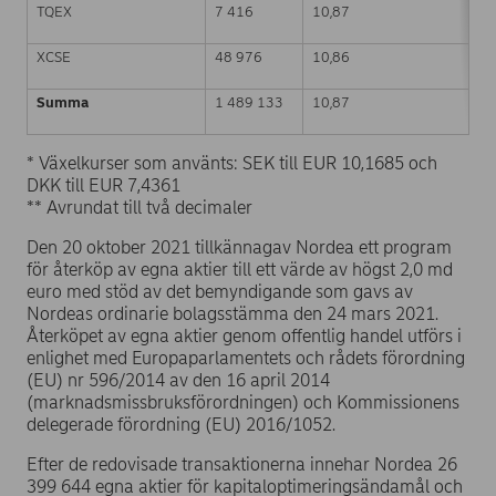
TQEX
7 416
10,87
XCSE
48 976
10,86
Summa
1 489 133
10,87
* Växelkurser som använts: SEK till EUR 10,1685 och
DKK till EUR 7,4361
** Avrundat till två decimaler
Den 20 oktober 2021 tillkännagav Nordea ett program
för återköp av egna aktier till ett värde av högst 2,0 md
euro med stöd av det bemyndigande som gavs av
Nordeas ordinarie bolagsstämma den 24 mars 2021.
Återköpet av egna aktier genom offentlig handel utförs i
enlighet med Europaparlamentets och rådets förordning
(EU) nr 596/2014 av den 16 april 2014
(marknadsmissbruksförordningen) och Kommissionens
delegerade förordning (EU) 2016/1052.
Efter de redovisade transaktionerna innehar Nordea 26
399 644 egna aktier för kapitaloptimeringsändamål och