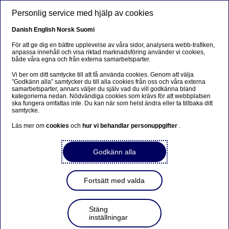
Hoppa till huvudinnehåll
Personlig service med hjälp av cookies
SV
Danish
English
Norsk
Suomi
För att ge dig en bättre upplevelse av våra sidor, analysera webb-trafiken,
anpassa innehåll och visa riktad marknadsföring använder vi cookies,
både våra egna och från externa samarbetsparter.
Beklager...
Vi ber om ditt samtycke till att få använda cookies. Genom att välja
”Godkänn alla” samtycker du till alla cookies från oss och våra externa
Denne siden findes ikke på norsk
samarbetsparter, annars väljer du själv vad du vill godkänna bland
kategorierna nedan. Nödvändiga cookies som krävs för att webbplatsen
ska fungera omfattas inte. Du kan när som helst ändra eller ta tillbaka ditt
Bli værende på denne siden
|
Fortsett til en lignende
samtycke.
side på norsk
Läs mer om
cookies
och
hur vi behandlar personuppgifter
.
Godkänn alla
Nordea Bank Abp: Återköp
Fortsätt med valda
av egna aktier den
25.11.2021
Stäng
inställningar