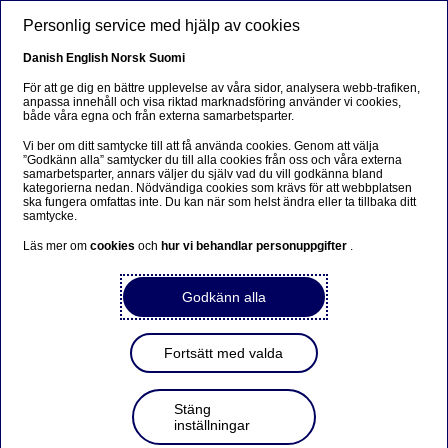
Hoppa till huvudinnehåll
Personlig service med hjälp av cookies
SV
Danish
English
Norsk
Suomi
För att ge dig en bättre upplevelse av våra sidor, analysera webb-trafiken,
anpassa innehåll och visa riktad marknadsföring använder vi cookies,
både våra egna och från externa samarbetsparter.
Anteeksi...
Vi ber om ditt samtycke till att få använda cookies. Genom att välja
”Godkänn alla” samtycker du till alla cookies från oss och våra externa
Sivua ei ole saatavilla suomeksi
samarbetsparter, annars väljer du själv vad du vill godkänna bland
kategorierna nedan. Nödvändiga cookies som krävs för att webbplatsen
ska fungera omfattas inte. Du kan när som helst ändra eller ta tillbaka ditt
Pysy sivulla
|
Siirry aiheeseen liittyvälle
samtycke.
suomenkieliselle sivulle
Läs mer om
cookies
och
hur vi behandlar personuppgifter
.
Godkänn alla
Nordea Bank Abp: Återköp
Fortsätt med valda
av egna aktier den
25.03.2022
Stäng
inställningar