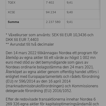
TQEX
7 402
9,41
XCSE
94 234
9,40
Summa
2 237 580
9,41
* Växelkurser som använts: SEK till EUR 10,3436 och
DKK till EUR 7,4403
** Avrundat till två decimaler
Den 14 mars 2022 tillkännagav Nordea ett program för
återköp av egna aktier till ett värde av högst 1 002 mn
euro med stöd av det bemyndigande som gavs av
Nordeas ordinarie bolagsstämma den 24 mars 2021.
Återköpet av egna aktier genom offentlig handel utförs i
enlighet med Europaparlamentets och rådets förordning
(EU) nr 596/2014 av den 16 april 2014
(marknadsmissbruksförordningen) och Kommissionens
delegerade förordning (EU) 2016/1052.
Efter de redovisade transaktionerna innehar Nordea 6
269 326 egna aktier för kapitaloptimeringsändamål och