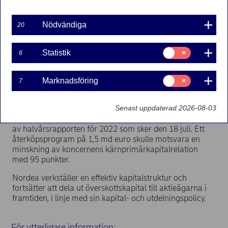
Nordea Bank Abp
Börsmeddelande – Övrig information som ska lämnas
Nödvändiga
20
enligt börsens regler
8 juli 2022, kl. 14:30 EET
Samtycke
Statistik
6
för:
Nordea har erhållit godkännande från Europeiska
Statistik
centralbanken (ECB) avseende ytterligare återköp
Samtycke
av aktier till ett värde av 1,5
md euro.
Marknadsföring
7
för:
Marknadsföring
Nordeas ansökan om ytterligare återköp av egna aktier
upp till ett värde av 1,5 md euro har godkänts av ECB.
Senast uppdaterad 2026-08-03
Ett återköpsprogram väntas starta efter publiceringen
av halvårsrapporten för 2022 som sker den 18 juli. Ett
återköpsprogram på 1,5 md euro skulle motsvara en
minskning av koncernens kärnprimärkapitalrelation
med 95 punkter.
Nordea verkställer en effektiv kapitalstruktur och
fortsätter att dela ut överskottskapital till aktieägarna i
framtiden, i linje med sin kapital- och utdelningspolicy.
För ytterligare information: