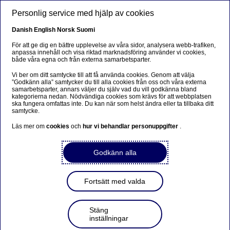
Hoppa till huvudinnehåll
Personlig service med hjälp av cookies
SV
Danish
English
Norsk
Suomi
För att ge dig en bättre upplevelse av våra sidor, analysera webb-trafiken,
anpassa innehåll och visa riktad marknadsföring använder vi cookies,
både våra egna och från externa samarbetsparter.
Beklager...
Vi ber om ditt samtycke till att få använda cookies. Genom att välja
”Godkänn alla” samtycker du till alla cookies från oss och våra externa
Siden findes desværre ikke på dansk
samarbetsparter, annars väljer du själv vad du vill godkänna bland
kategorierna nedan. Nödvändiga cookies som krävs för att webbplatsen
ska fungera omfattas inte. Du kan när som helst ändra eller ta tillbaka ditt
Bliv på siden
|
Fortsæt til en relateret side på dansk
samtycke.
Läs mer om
cookies
och
hur vi behandlar personuppgifter
.
Godkänn alla
ECB godkänner Nordeas
ansökan om aktieåterköp
Fortsätt med valda
Stäng
Regulatoriskt pressmeddelande | 2022-07-08 13:30
inställningar