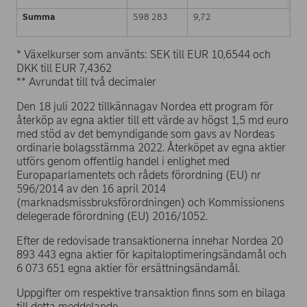
Summa
598 283
9,72
* Växelkurser som använts: SEK till EUR 10,6544 och
DKK till EUR 7,4362
** Avrundat till två decimaler
Den 18 juli 2022 tillkännagav Nordea ett program för
återköp av egna aktier till ett värde av högst 1,5 md euro
med stöd av det bemyndigande som gavs av Nordeas
ordinarie bolagsstämma 2022. Återköpet av egna aktier
utförs genom offentlig handel i enlighet med
Europaparlamentets och rådets förordning (EU) nr
596/2014 av den 16 april 2014
(marknadsmissbruksförordningen) och Kommissionens
delegerade förordning (EU) 2016/1052.
Efter de redovisade transaktionerna innehar Nordea 20
893 443 egna aktier för kapitaloptimeringsändamål och
6 073 651 egna aktier för ersättningsändamål.
Uppgifter om respektive transaktion finns som en bilaga
till detta meddelande.