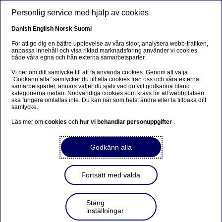
Hoppa till huvudinnehåll
Personlig service med hjälp av cookies
SV
Danish
English
Norsk
Suomi
För att ge dig en bättre upplevelse av våra sidor, analysera webb-trafiken,
anpassa innehåll och visa riktad marknadsföring använder vi cookies,
både våra egna och från externa samarbetsparter.
Beklager...
Vi ber om ditt samtycke till att få använda cookies. Genom att välja
”Godkänn alla” samtycker du till alla cookies från oss och våra externa
Siden findes desværre ikke på dansk
samarbetsparter, annars väljer du själv vad du vill godkänna bland
kategorierna nedan. Nödvändiga cookies som krävs för att webbplatsen
ska fungera omfattas inte. Du kan när som helst ändra eller ta tillbaka ditt
Bliv på siden
|
Fortsæt til en relateret side på dansk
samtycke.
Läs mer om
cookies
och
hur vi behandlar personuppgifter
.
Godkänn alla
Nordea Bank Abp: Återköp
av egna aktier den
Fortsätt med valda
13.09.2022
Stäng
inställningar
2022-09-13 21:30