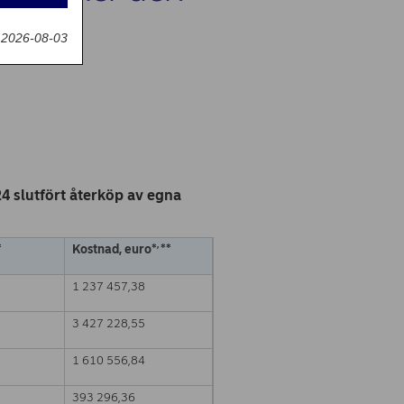
g
 2026-08-03
 slutfört återköp av egna
,
*
Kostnad, euro*
**
1 237 457,38
3 427 228,55
1 610 556,84
393 296,36