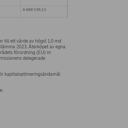
6 668 539,13
 till ett värde av högst 1,0 md
stämma 2023. Återköpet av egna
 rådets förordning (EU) nr
missionens delegerade
för kapitaloptimeringsändamål
e.