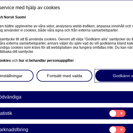
service med hjälp av cookies
sh
Norsk
Suomi
 en bättre upplevelse av våra sidor, analysera webb-trafiken, anpassa innehåll och v
g använder vi cookies, både våra egna och från externa samarbetsparter.
ss
 samtycke till att få använda cookies. Genom att välja ”Godkänn alla” samtycker du ti
Om oss
Investerare
Nyheter & insikter
Ka
våra externa samarbetsparter, annars väljer du själv vad du vill godkänna bland kat
diga cookies som krävs för att webbplatsen ska fungera omfattas inte. Du kan när
tillbaka ditt samtycke.
ookies
och
hur vi behandlar personuppgifter
.
inställningar
Fortsätt med valda
Godkänn a
ödvändiga
sivulle
Samtycke
atistik
för:
Statistik
a Bank Abp: Återköp av egn
Samtycke
arknadsföring
för: