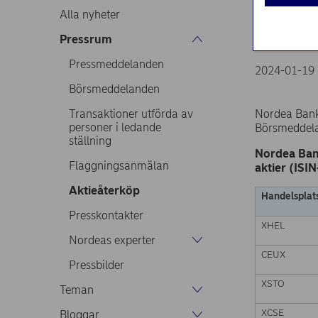
19.0
Alla nyheter
Pressrum
Pressmeddelanden
2024-01-19 
Börsmeddelanden
Transaktioner utförda av
Nordea Ban
personer i ledande
Börsmeddelan
ställning
Nordea Ban
Flaggningsanmälan
aktier (ISI
Aktieåterköp
Handelsplat
Presskontakter
XHEL
Nordeas experter
CEUX
Pressbilder
XSTO
Teman
XCSE
Bloggar