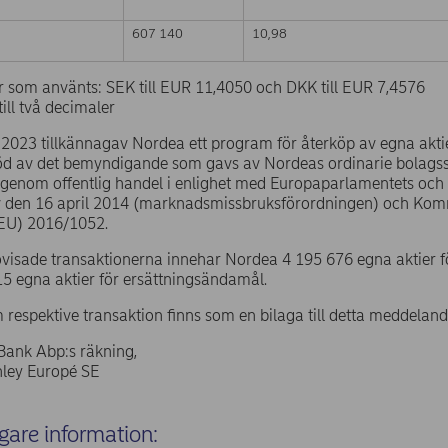
607 140
10,98
r som använts: SEK till EUR 11,4050 och DKK till EUR 7,4576
ill två decimaler
 2023 tillkännagav Nordea ett program för återköp av egna aktier
öd av det bemyndigande som gavs av Nordeas ordinarie bolags
s genom offentlig handel i enlighet med Europaparlamentets och
 den 16 april 2014 (marknadsmissbruksförordningen) och Kom
(EU) 2016/1052.
ovisade transaktionerna innehar Nordea 4 195 676 egna aktier 
5 egna aktier för ersättningsändamål.
 respektive transaktion finns som en bilaga till detta meddeland
Bank Abp:s räkning,
ley Europé SE
igare information: