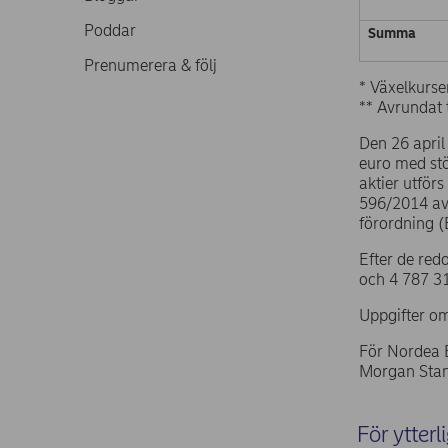
Poddar
Summa
Prenumerera & följ
* Växelkurse
** Avrundat t
Den 26 april
euro med st
aktier utför
596/2014 av
förordning 
Efter de red
och 4 787 31
Uppgifter om
För Nordea 
Morgan Stan
För ytterl