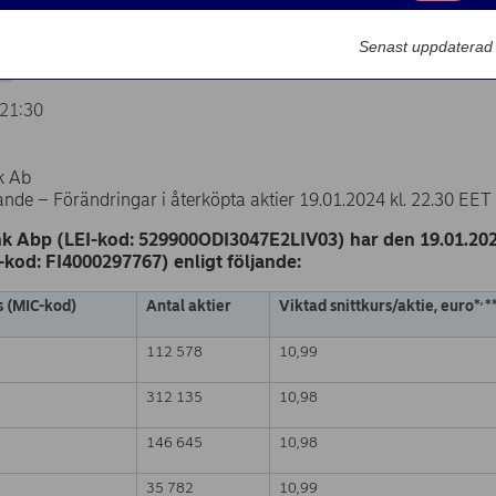
Marknadsförin
1.2024
Senast uppdaterad
21:30
k Ab
de – Förändringar i återköpta aktier 19.01.2024 kl. 22.30 EET
k Abp (LEI-kod: 529900ODI3047E2LIV03) har den 19.01.2024
N-kod: FI4000297767) enligt följande:
,
s (MIC-kod)
Antal aktier
Viktad snittkurs/aktie, euro*
*
112 578
10,99
312 135
10,98
146 645
10,98
35 782
10,99