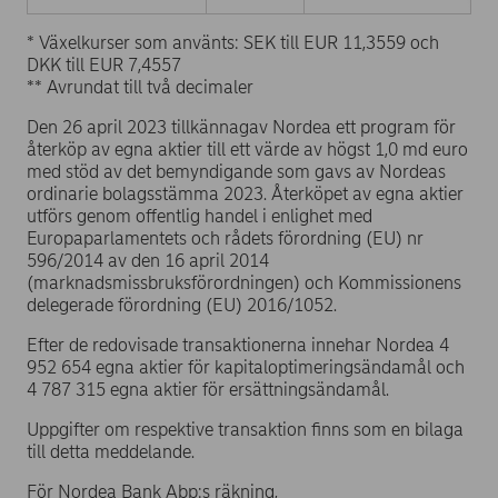
* Växelkurser som använts: SEK till EUR 11,3559 och
DKK till EUR 7,4557
** Avrundat till två decimaler
Den 26 april 2023 tillkännagav Nordea ett program för
återköp av egna aktier till ett värde av högst 1,0 md euro
med stöd av det bemyndigande som gavs av Nordeas
ordinarie bolagsstämma 2023. Återköpet av egna aktier
utförs genom offentlig handel i enlighet med
Europaparlamentets och rådets förordning (EU) nr
596/2014 av den 16 april 2014
(marknadsmissbruksförordningen) och Kommissionens
delegerade förordning (EU) 2016/1052.
Efter de redovisade transaktionerna innehar Nordea 4
952 654 egna aktier för kapitaloptimeringsändamål och
4 787 315 egna aktier för ersättningsändamål.
Uppgifter om respektive transaktion finns som en bilaga
till detta meddelande.
För Nordea Bank Abp:s räkning,