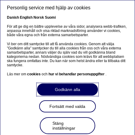
Hoppa till huvudinnehåll
Personlig service med hjälp av cookies
SV
Danish
English
Norsk
Suomi
För att ge dig en bättre upplevelse av våra sidor, analysera webb-trafiken,
anpassa innehåll och visa riktad marknadsföring använder vi cookies,
både våra egna och från externa samarbetsparter.
Beklager...
Vi ber om ditt samtycke till att få använda cookies. Genom att välja
”Godkänn alla” samtycker du till alla cookies från oss och våra externa
Siden findes desværre ikke på dansk
samarbetsparter, annars väljer du själv vad du vill godkänna bland
kategorierna nedan. Nödvändiga cookies som krävs för att webbplatsen
ska fungera omfattas inte. Du kan när som helst ändra eller ta tillbaka ditt
Bliv på siden
|
Fortsæt til en relateret side på dansk
samtycke.
Läs mer om
cookies
och
hur vi behandlar personuppgifter
.
Godkänn alla
Nordea Bank Abp: Återköp
av egna aktier den
Fortsätt med valda
24.01.2024
Stäng
inställningar
2024-01-24 21:30