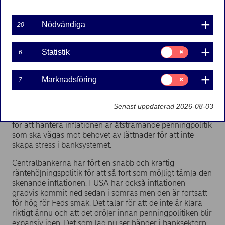
Martin Björsell
2023-04-04
Nödvändiga
20
Samtycke
Statistik
6
för:
Efter en positiv inledning på året har börsen surnat till
Statistik
igen. Samtidigt ser jag att inflationsoron fortsätter att
Samtycke
Marknadsföring
7
spöka och bankfrossan adderas till osäkerheten.
för:
Marknadsföring
Centralbanker står nu inför en tuff uppgift att navigera
mellan den fortsatt höga inflationen och det som händer
Senast uppdaterad 2026-08-03
i det finansiella systemet. Vapnet man har till förfogande
för att hantera inflationen är åtstramande penningpolitik
som ska vägas mot behovet av lättnader för att inte
skapa stress i banksystemet.
Centralbankerna har fört en snabb och kraftig
räntehöjningspolitik för att så fort som möjligt tämja den
skenande inflationen. I USA har också inflationen
gradvis kommit ned sedan i somras men den är fortsatt
för hög för Feds smak. Det talar för att de inte är klara
riktigt ännu och att det dröjer innan penningpolitiken blir
expansiv igen. Det som jag nu ser händer i banksektorn