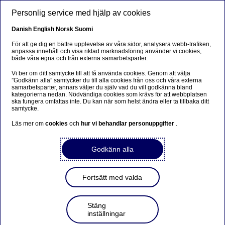
Hoppa till huvudinnehåll
Personlig service med hjälp av cookies
SV
Danish
English
Norsk
Suomi
För att ge dig en bättre upplevelse av våra sidor, analysera webb-trafiken,
anpassa innehåll och visa riktad marknadsföring använder vi cookies,
både våra egna och från externa samarbetsparter.
Beklager...
Vi ber om ditt samtycke till att få använda cookies. Genom att välja
”Godkänn alla” samtycker du till alla cookies från oss och våra externa
Denne siden findes ikke på norsk
samarbetsparter, annars väljer du själv vad du vill godkänna bland
kategorierna nedan. Nödvändiga cookies som krävs för att webbplatsen
ska fungera omfattas inte. Du kan när som helst ändra eller ta tillbaka ditt
Bli værende på denne siden
|
Fortsett til en lignende
samtycke.
side på norsk
Läs mer om
cookies
och
hur vi behandlar personuppgifter
.
Godkänn alla
Börs och investeringar
Fortsätt med valda
När börsen surnar: ”Köp
Stäng
kvalitetsbolag”
inställningar