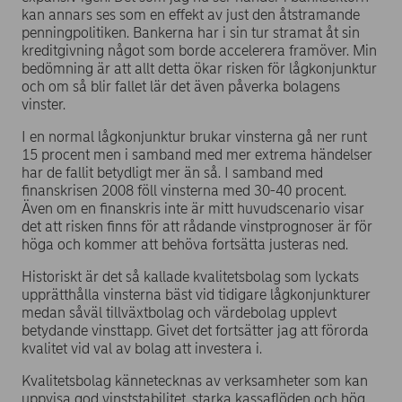
kan annars ses som en effekt av just den åtstramande
penningpolitiken. Bankerna har i sin tur stramat åt sin
kreditgivning något som borde accelerera framöver. Min
bedömning är att allt detta ökar risken för lågkonjunktur
och om så blir fallet lär det även påverka bolagens
vinster.
I en normal lågkonjunktur brukar vinsterna gå ner runt
15 procent men i samband med mer extrema händelser
har de fallit betydligt mer än så. I samband med
finanskrisen 2008 föll vinsterna med 30-40 procent.
Även om en finanskris inte är mitt huvudscenario visar
det att risken finns för att rådande vinstprognoser är för
höga och kommer att behöva fortsätta justeras ned.
Historiskt är det så kallade kvalitetsbolag som lyckats
upprätthålla vinsterna bäst vid tidigare lågkonjunkturer
medan såväl tillväxtbolag och värdebolag upplevt
betydande vinsttapp. Givet det fortsätter jag att förorda
kvalitet vid val av bolag att investera i.
Kvalitetsbolag kännetecknas av verksamheter som kan
uppvisa god vinststabilitet, starka kassaflöden och hög