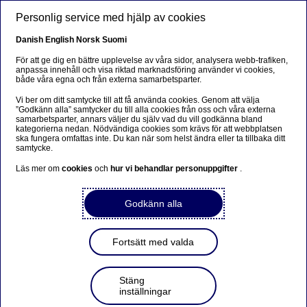
Hoppa till huvudinnehåll
Personlig service med hjälp av cookies
SV
Danish
English
Norsk
Suomi
För att ge dig en bättre upplevelse av våra sidor, analysera webb-trafiken,
anpassa innehåll och visa riktad marknadsföring använder vi cookies,
både våra egna och från externa samarbetsparter.
Anteeksi...
Vi ber om ditt samtycke till att få använda cookies. Genom att välja
”Godkänn alla” samtycker du till alla cookies från oss och våra externa
Sivua ei ole saatavilla suomeksi
samarbetsparter, annars väljer du själv vad du vill godkänna bland
kategorierna nedan. Nödvändiga cookies som krävs för att webbplatsen
ska fungera omfattas inte. Du kan när som helst ändra eller ta tillbaka ditt
Pysy sivulla
|
Siirry aiheeseen liittyvälle
samtycke.
suomenkieliselle sivulle
Läs mer om
cookies
och
hur vi behandlar personuppgifter
.
Godkänn alla
Economic Outlook
Fortsätt med valda
Svenska ekonomiska
Stäng
utsikterna: Höstrusk
inställningar