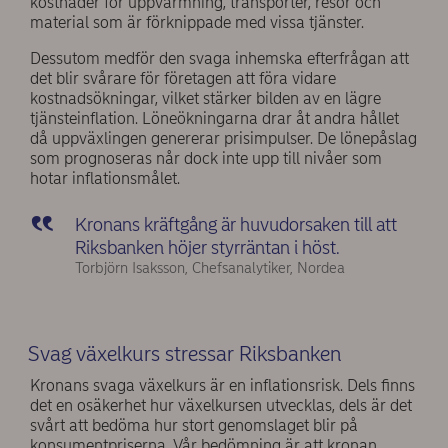
kostnader för uppvärmning, transporter, resor och
material som är förknippade med vissa tjänster.
Dessutom medför den svaga inhemska efterfrågan att
det blir svårare för företagen att föra vidare
kostnadsökningar, vilket stärker bilden av en lägre
tjänsteinflation. Löneökningarna drar åt andra hållet
då uppväxlingen genererar prisimpulser. De lönepåslag
som prognoseras når dock inte upp till nivåer som
hotar inflationsmålet.
Kronans kräftgång är huvudorsaken till att
Riksbanken höjer styrräntan i höst.
Torbjörn Isaksson, Chefsanalytiker, Nordea
Svag växelkurs stressar Riksbanken
Kronans svaga växelkurs är en inflationsrisk. Dels finns
det en osäkerhet hur växelkursen utvecklas, dels är det
svårt att bedöma hur stort genomslaget blir på
konsumentpriserna. Vår bedömning är att kronan