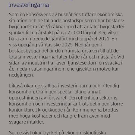
investeringarna
Som en konsekvens av hushållens tuffare ekonomiska
situation och de fallande bostadspriserna har bostads-
byggandet rasat. Vi räknar med att antalet byggstarter
sjunker till en årstakt på ca 22 000 lägenheter, vilket
bara är en tredjedel jämfört med toppåret 2021. En
viss uppgång väntas ske 2025. Nedgången i
bostadsbyggandet är den främsta orsaken till att de
totala investeringarna faller både i år och nästa år. Vid
sidan av industrin har även tjänstesektorn en svacka i
år, medan satsningar inom energisektorn motverkar
nedgången.
Likaså ökar de statliga investeringarna och offentlig
konsumtion. Ökningen speglar bland annat
upprustningen av försvaret. Den offentliga sektorns
konsumtion och investeringar är trots det ingen större
konjunkturell krockkudde i år. Kommunerna brottas
med höga kostnader och längre fram även med
svagare intäkter.
Successivt ökar trycket på ekonomiskpolitiska