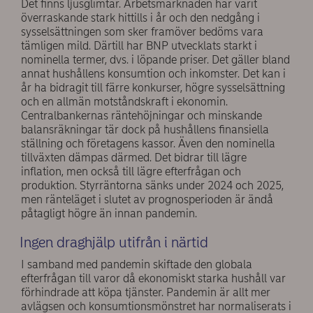
Det finns ljusglimtar. Arbetsmarknaden har varit
överraskande stark hittills i år och den nedgång i
sysselsättningen som sker framöver bedöms vara
tämligen mild. Därtill har BNP utvecklats starkt i
nominella termer, dvs. i löpande priser. Det gäller bland
annat hushållens konsumtion och inkomster. Det kan i
år ha bidragit till färre konkurser, högre sysselsättning
och en allmän motståndskraft i ekonomin.
Centralbankernas räntehöjningar och minskande
balansräkningar tär dock på hushållens finansiella
ställning och företagens kassor. Även den nominella
tillväxten dämpas därmed. Det bidrar till lägre
inflation, men också till lägre efterfrågan och
produktion. Styrräntorna sänks under 2024 och 2025,
men ränteläget i slutet av prognosperioden är ändå
påtagligt högre än innan pandemin.
Ingen draghjälp utifrån i närtid
I samband med pandemin skiftade den globala
efterfrågan till varor då ekonomiskt starka hushåll var
förhindrade att köpa tjänster. Pandemin är allt mer
avlägsen och konsumtionsmönstret har normaliserats i