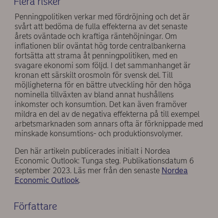
Flera risker
Penningpolitiken verkar med fördröjning och det är
svårt att bedöma de fulla effekterna av det senaste
årets oväntade och kraftiga räntehöjningar. Om
inflationen blir oväntat hög torde centralbankerna
fortsätta att strama åt penningpolitiken, med en
svagare ekonomi som följd. I det sammanhanget är
kronan ett särskilt orosmoln för svensk del. Till
möjligheterna för en bättre utveckling hör den höga
nominella tillväxten av bland annat hushållens
inkomster och konsumtion. Det kan även framöver
mildra en del av de negativa effekterna på till exempel
arbetsmarknaden som annars ofta är förknippade med
minskade konsumtions- och produktionsvolymer.
Den här artikeln publicerades initialt i Nordea
Economic Outlook: Tunga steg. Publikationsdatum 6
september 2023. Läs mer från den senaste
Nordea
Economic Outlook
.
Författare