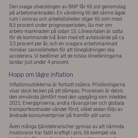
Den svaga utvecklingen av BNP får till sist genomslag
på arbetsmarknaden. En vändning till det sämre ägde
rum i somras och arbetslösheten stiger till som mest
8,5 procent under prognosperioden, läs mer om
arbets-marknaden på sidan 15. Löneavtalen är satta
för de kommande två åren med ett avtalsvärde på ca
3,5 procent per år, och en svagare arbetsmarknad
minskar sannolikheten för att löneglidningen ska
accelerera. Vi bedömer att de totala löneökningarna
landar just under 4 procent.
Hopp om lägre inflation
Inflationsutsikterna är fortsatt osäkra. Prisökningarna
visar dock tecken på att dämpas. Processen är delvis
den omvända jämfört med den uppgång som inleddes
2021. Energipriserna, andra råvarupriser och globala
transportkostnader vänder först, vilket sedan följs av
ändrade konsumentpriser på framför allt varor.
Även många tjänstebranscher gynnas av att nämnda
insatsvaror har fallit kraftigt i pris, till exempel via