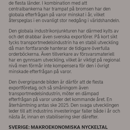
de flesta länder. I kombination med att
centralbankerna har trampat på bromsen har den
globala efterfrågan på varor minskat i år, vilket
återspeglas i en ovanligt stor nedgång i världshandeln.
Den globala industrikonjunkturen har därmed kylts av
och det drabbar även svenska exportörer. På kort sikt
tycks transportmedelsindustrin ha en stabil utveckling
då man fortfarande hanterar de tidigare överfulla
orderböckerna. Även tillverkare av försvarsmateriell
har en gynnsam utveckling, vilket är viktigt på regional
nivå men förmår inte kompensera för den i övrigt
minskade efterfrågan på varor.
Den övergripande bilden är därför att de flesta
exportföretag, och så småningom även
transportmedelsindustrin, möter en dämpad
efterfrågan på varor under det kommande året. En
återhämtning antas ske 2025. Den svaga utvecklingen
leder till att industrins investeringar faller både i år och
nästa år, innan en stabilisering sker därefter.
SVERIGE: MAKROEKONOMISKA NYCKELTAL