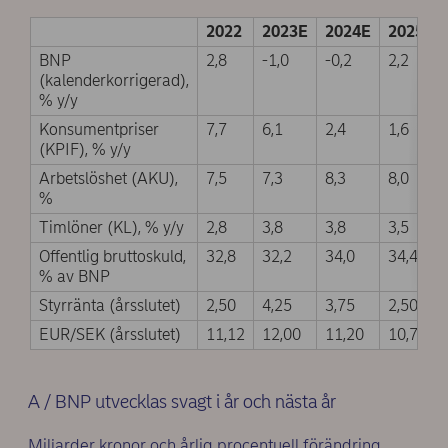
2022
2023E
2024E
2025E
BNP
2,8
-1,0
-0,2
2,2
(kalenderkorrigerad),
% y/y
Konsumentpriser
7,7
6,1
2,4
1,6
(KPIF), % y/y
Arbetslöshet (AKU),
7,5
7,3
8,3
8,0
%
Timlöner (KL), % y/y
2,8
3,8
3,8
3,5
Offentlig bruttoskuld,
32,8
32,2
34,0
34,4
% av BNP
Styrränta (årsslutet)
2,50
4,25
3,75
2,50
EUR/SEK (årsslutet)
11,12
12,00
11,20
10,70
A / BNP utvecklas svagt i år och nästa år
Miljarder kronor och årlig procentuell förändring