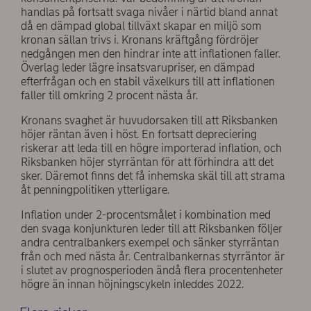
handlas på fortsatt svaga nivåer i närtid bland annat
då en dämpad global tillväxt skapar en miljö som
kronan sällan trivs i. Kronans kräftgång fördröjer
nedgången men den hindrar inte att inflationen faller.
Överlag leder lägre insatsvarupriser, en dämpad
efterfrågan och en stabil växelkurs till att inflationen
faller till omkring 2 procent nästa år.
Kronans svaghet är huvudorsaken till att Riksbanken
höjer räntan även i höst. En fortsatt depreciering
riskerar att leda till en högre importerad inflation, och
Riksbanken höjer styrräntan för att förhindra att det
sker. Däremot finns det få inhemska skäl till att strama
åt penningpolitiken ytterligare.
Inflation under 2-procentsmålet i kombination med
den svaga konjunkturen leder till att Riksbanken följer
andra centralbankers exempel och sänker styrräntan
från och med nästa år. Centralbankernas styrräntor är
i slutet av prognosperioden ändå flera procentenheter
högre än innan höjningscykeln inleddes 2022.