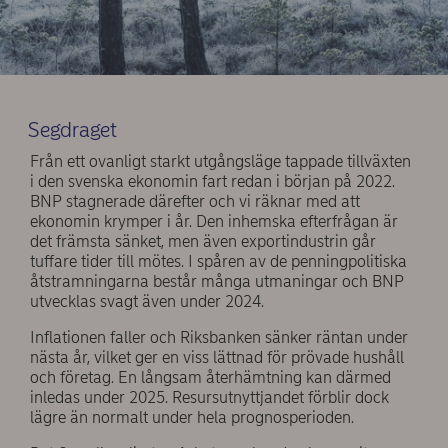
Segdraget
Från ett ovanligt starkt utgångsläge tappade tillväxten
i den svenska ekonomin fart redan i början på 2022.
BNP stagnerade därefter och vi räknar med att
ekonomin krymper i år. Den inhemska efterfrågan är
det främsta sänket, men även exportindustrin går
tuffare tider till mötes. I spåren av de penningpolitiska
åtstramningarna består många utmaningar och BNP
utvecklas svagt även under 2024.
Inflationen faller och Riksbanken sänker räntan under
nästa år, vilket ger en viss lättnad för prövade hushåll
och företag. En långsam återhämtning kan därmed
inledas under 2025. Resursutnyttjandet förblir dock
lägre än normalt under hela prognosperioden.