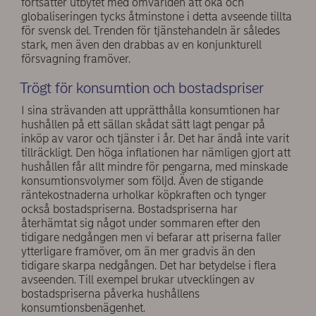
fortsätter utbytet med omvärlden att öka och
globaliseringen tycks åtminstone i detta avseende tillta
för svensk del. Trenden för tjänstehandeln är således
stark, men även den drabbas av en konjunkturell
försvagning framöver.
Trögt för konsumtion och bostadspriser
I sina strävanden att upprätthålla konsumtionen har
hushållen på ett sällan skådat sätt lagt pengar på
inköp av varor och tjänster i år. Det har ändå inte varit
tillräckligt. Den höga inflationen har nämligen gjort att
hushållen får allt mindre för pengarna, med minskade
konsumtionsvolymer som följd. Även de stigande
räntekostnaderna urholkar köpkraften och tynger
också bostadspriserna. Bostadspriserna har
återhämtat sig något under sommaren efter den
tidigare nedgången men vi befarar att priserna faller
ytterligare framöver, om än mer gradvis än den
tidigare skarpa nedgången. Det har betydelse i flera
avseenden. Till exempel brukar utvecklingen av
bostadspriserna påverka hushållens
konsumtionsbenägenhet.