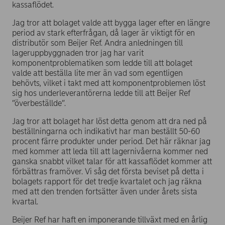
kassaflödet.
Jag tror att bolaget valde att bygga lager efter en längre
period av stark efterfrågan, då lager är viktigt för en
distributör som Beijer Ref. Andra anledningen till
lageruppbyggnaden tror jag har varit
komponentproblematiken som ledde till att bolaget
valde att beställa lite mer än vad som egentligen
behövts, vilket i takt med att komponentproblemen löst
sig hos underleverantörerna ledde till att Beijer Ref
”överbeställde”.
Jag tror att bolaget har löst detta genom att dra ned på
beställningarna och indikativt har man beställt 50-60
procent färre produkter under period. Det här räknar jag
med kommer att leda till att lagernivåerna kommer ned
ganska snabbt vilket talar för att kassaflödet kommer att
förbättras framöver. Vi såg det första beviset på detta i
bolagets rapport för det tredje kvartalet och jag räkna
med att den trenden fortsätter även under årets sista
kvartal.
Beijer Ref har haft en imponerande tillväxt med en årlig