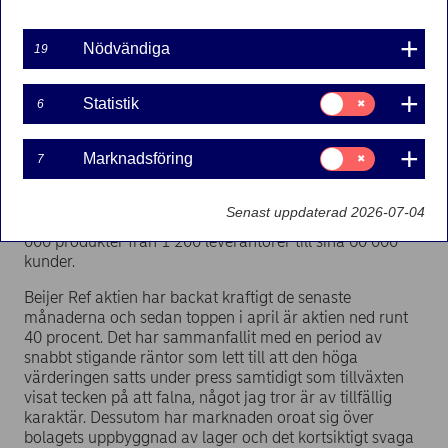
2023-10-27
Nödvändiga
19
Beijer Ref är en teknikinriktad handelskoncern som
Samtycke
Statistik
6
för:
erbjuder ett sortiment av produkter inom kyla,
Statistik
luftkonditionering och värmepumpar. De har även en
Samtycke
Marknadsföring
7
egen tillverkning av framför allt miljövänliga produkter
för:
som är baserade på naturliga köldmedier. Bland deras
Marknadsföring
leverantörer finns Toshiba, Carrier, Daikin och Mitsubishi.
Senast uppdaterad 2026-07-04
Bolaget är verksamt i över 30 länder och köper in 100
000 produkter från 1 200 leverantörer till sina 60 000
kunder.
Beijer Ref aktien har backat kraftigt de senaste
månaderna och sedan toppen i april är aktien ned runt
40 procent. Det har sammanfallit med en period av
snabbt stigande räntor som lett till att den höga
värderingen satts under press samtidigt som tillväxten
visat tecken på att falna, något jag tror är av tillfällig
karaktär. Dessutom har marknaden oroat sig över
bolagets uppbyggnad av lager och det kortsiktigt svaga