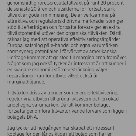
genomsnittlig rörelseresultattillväxt på runt 20 procent
de senaste 20 åren och utsikterna för fortsatt stark
tillväxt är goda i min mening. De är verksamma på
attraktiva och regulatoriskt drivna marknader som ger
stöd till efterfrågan och fortsatta förvärv ger en extra
tillväxtpotential utöver den organiska tillväxten. Därtill
räknar jag med att operativa effektiviseringsåtgärder i
Europa, satsning på e-handel och egna varumärken
samt synergipotentialen i förvärvet av amerikanska
Heritage kommer att ge stöd till marginalerna framöver.
Något som jag också tycker är intressant är att kunder i
en svagare ekonomi i större utsträckning väljer
reparationer framför utbyte vilket också är
marginalhöjande.
Tillväxten drivs av trender som energieffektivisering,
regeldrivna utbyten till gröna kylsystem och en ökad
andel egna varumärken. Därtill kommer bolaget
fortsätta genomföra tillväxtdrivande förvärv som ligger i
bolagets DNA.
Jag tycker att nedgången har skapat ett intressant
köpläge för den långsiktige i ett bolag som har en