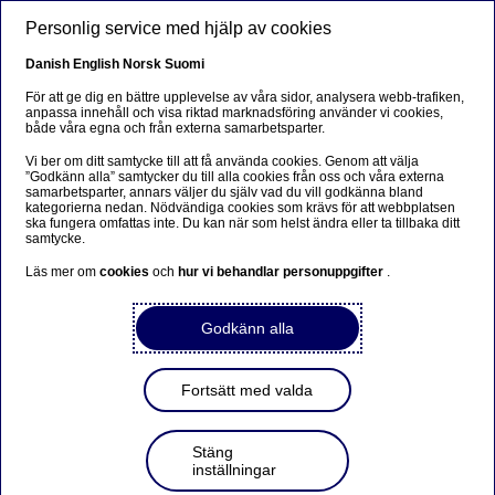
Hoppa till huvudinnehåll
Personlig service med hjälp av cookies
SV
Danish
English
Norsk
Suomi
För att ge dig en bättre upplevelse av våra sidor, analysera webb-trafiken,
anpassa innehåll och visa riktad marknadsföring använder vi cookies,
både våra egna och från externa samarbetsparter.
Beklager...
Vi ber om ditt samtycke till att få använda cookies. Genom att välja
”Godkänn alla” samtycker du till alla cookies från oss och våra externa
Siden findes desværre ikke på dansk
samarbetsparter, annars väljer du själv vad du vill godkänna bland
kategorierna nedan. Nödvändiga cookies som krävs för att webbplatsen
ska fungera omfattas inte. Du kan när som helst ändra eller ta tillbaka ditt
Bliv på siden
|
Fortsæt til en relateret side på dansk
samtycke.
Läs mer om
cookies
och
hur vi behandlar personuppgifter
.
Godkänn alla
Börs och investeringar
Fortsätt med valda
Beijer Ref – överdriven oro ger
potential för aktiekursen
Stäng
inställningar
Martin Björsell