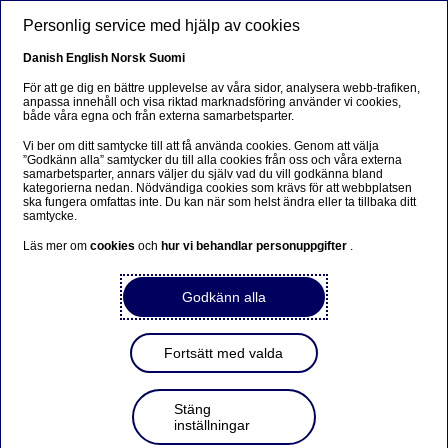
Hoppa till huvudinnehåll
Personlig service med hjälp av cookies
SV
Danish
English
Norsk
Suomi
För att ge dig en bättre upplevelse av våra sidor, analysera webb-trafiken,
anpassa innehåll och visa riktad marknadsföring använder vi cookies,
både våra egna och från externa samarbetsparter.
Anteeksi...
Vi ber om ditt samtycke till att få använda cookies. Genom att välja
”Godkänn alla” samtycker du till alla cookies från oss och våra externa
Sivua ei ole saatavilla suomeksi
samarbetsparter, annars väljer du själv vad du vill godkänna bland
kategorierna nedan. Nödvändiga cookies som krävs för att webbplatsen
ska fungera omfattas inte. Du kan när som helst ändra eller ta tillbaka ditt
Pysy sivulla
|
Siirry aiheeseen liittyvälle
samtycke.
suomenkieliselle sivulle
Läs mer om
cookies
och
hur vi behandlar personuppgifter
.
Godkänn alla
Börs och investeringar
Fortsätt med valda
Beijer Ref – överdriven oro ger
Stäng
potential för aktiekursen
inställningar