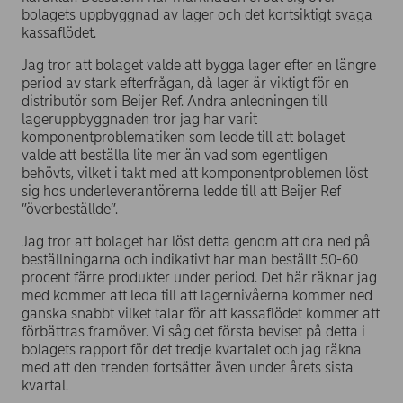
bolagets uppbyggnad av lager och det kortsiktigt svaga
kassaflödet.
Jag tror att bolaget valde att bygga lager efter en längre
period av stark efterfrågan, då lager är viktigt för en
distributör som Beijer Ref. Andra anledningen till
lageruppbyggnaden tror jag har varit
komponentproblematiken som ledde till att bolaget
valde att beställa lite mer än vad som egentligen
behövts, vilket i takt med att komponentproblemen löst
sig hos underleverantörerna ledde till att Beijer Ref
”överbeställde”.
Jag tror att bolaget har löst detta genom att dra ned på
beställningarna och indikativt har man beställt 50-60
procent färre produkter under period. Det här räknar jag
med kommer att leda till att lagernivåerna kommer ned
ganska snabbt vilket talar för att kassaflödet kommer att
förbättras framöver. Vi såg det första beviset på detta i
bolagets rapport för det tredje kvartalet och jag räkna
med att den trenden fortsätter även under årets sista
kvartal.