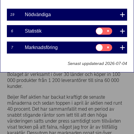
Martin Björsell
2023-10-27
Nödvändiga
19
Samtycke
Statistik
6
för:
Beijer Ref är en teknikinriktad handelskoncern som
Statistik
erbjuder ett sortiment av produkter inom kyla,
Samtycke
Marknadsföring
7
luftkonditionering och värmepumpar. De har även en
för:
Marknadsföring
egen tillverkning av framför allt miljövänliga produkter
som är baserade på naturliga köldmedier. Bland deras
Senast uppdaterad 2026-07-04
leverantörer finns Toshiba, Carrier, Daikin och Mitsubishi.
Bolaget är verksamt i över 30 länder och köper in 100
000 produkter från 1 200 leverantörer till sina 60 000
kunder.
Beijer Ref aktien har backat kraftigt de senaste
månaderna och sedan toppen i april är aktien ned runt
40 procent. Det har sammanfallit med en period av
snabbt stigande räntor som lett till att den höga
värderingen satts under press samtidigt som tillväxten
visat tecken på att falna, något jag tror är av tillfällig
karaktär. Dessutom har marknaden oroat sig över