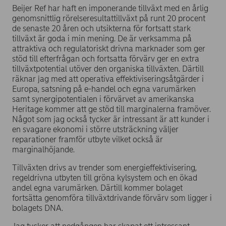
Beijer Ref har haft en imponerande tillväxt med en årlig
genomsnittlig rörelseresultattillväxt på runt 20 procent
de senaste 20 åren och utsikterna för fortsatt stark
tillväxt är goda i min mening. De är verksamma på
attraktiva och regulatoriskt drivna marknader som ger
stöd till efterfrågan och fortsatta förvärv ger en extra
tillväxtpotential utöver den organiska tillväxten. Därtill
räknar jag med att operativa effektiviseringsåtgärder i
Europa, satsning på e-handel och egna varumärken
samt synergipotentialen i förvärvet av amerikanska
Heritage kommer att ge stöd till marginalerna framöver.
Något som jag också tycker är intressant är att kunder i
en svagare ekonomi i större utsträckning väljer
reparationer framför utbyte vilket också är
marginalhöjande.
Tillväxten drivs av trender som energieffektivisering,
regeldrivna utbyten till gröna kylsystem och en ökad
andel egna varumärken. Därtill kommer bolaget
fortsätta genomföra tillväxtdrivande förvärv som ligger i
bolagets DNA.