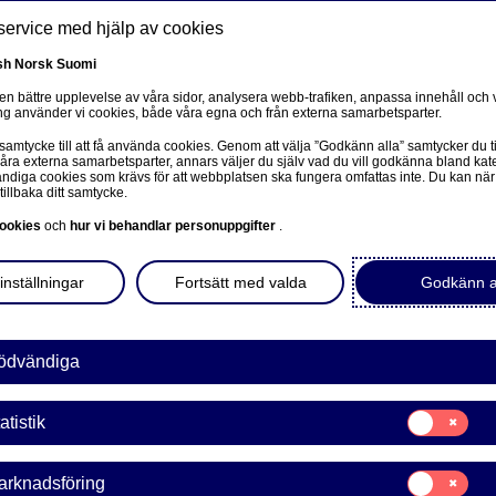
service med hjälp av cookies
sh
Norsk
Suomi
 en bättre upplevelse av våra sidor, analysera webb-trafiken, anpassa innehåll och v
g använder vi cookies, både våra egna och från externa samarbetsparter.
ss
 samtycke till att få använda cookies. Genom att välja ”Godkänn alla” samtycker du ti
Om oss
Investerare
Nyheter & insikter
Ka
våra externa samarbetsparter, annars väljer du själv vad du vill godkänna bland kat
diga cookies som krävs för att webbplatsen ska fungera omfattas inte. Du kan när
tillbaka ditt samtycke.
ookies
och
hur vi behandlar personuppgifter
.
inställningar
Fortsätt med valda
Godkänn a
ödvändiga
Samtycke
atistik
för:
Statistik
Samtycke
arknadsföring
för: