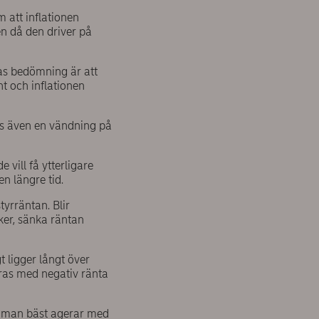
 att inflationen
en då den driver på
eas bedömning är att
t och inflationen
yns även en vändning på
 vill få ytterligare
en längre tid.
yrräntan. Blir
ker, sänka räntan
t ligger långt över
öras med negativ ränta
ur man bäst agerar med