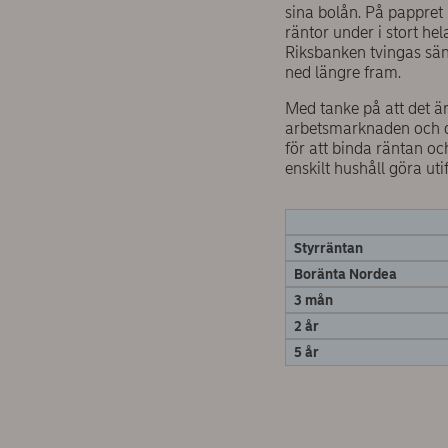
sina bolån. På pappret
räntor under i stort he
Riksbanken tvingas sänk
ned längre fram.
Med tanke på att det ä
arbetsmarknaden och dä
för att binda räntan oc
enskilt hushåll göra ut
Styrräntan
Boränta Nordea
3 mån
2 år
5 år