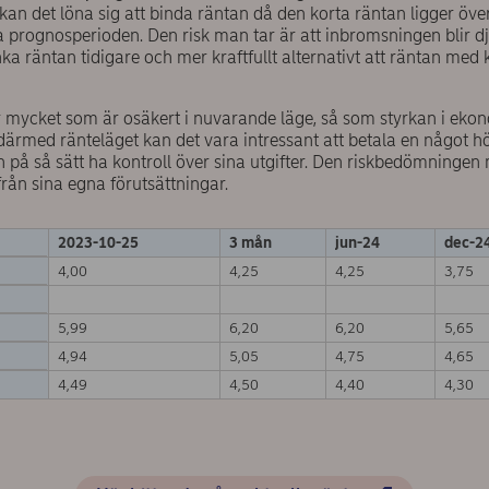
 kan det löna sig att binda räntan då den korta räntan ligger ö
la prognosperioden. Den risk man tar är att inbromsningen blir d
a räntan tidigare och mer kraftfullt alternativt att räntan med ko
r mycket som är osäkert i nuvarande läge, så som styrkan i eko
rmed ränteläget kan det vara intressant att betala en något h
h på så sätt ha kontroll över sina utgifter. Den riskbedömningen
ifrån sina egna förutsättningar.
2023-10-25
3 mån
jun-24
dec-2
4,00
4,25
4,25
3,75
5,99
6,20
6,20
5,65
4,94
5,05
4,75
4,65
4,49
4,50
4,40
4,30