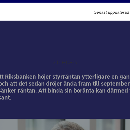
Marknadsförin
Boränteprognos
Senast uppdaterad
änteprognos: Räntesänk
tidigt nästa höst
Annika Winsth
2023-10-25
tt Riksbanken höjer styrräntan ytterligare en gån
ch att det sedan dröjer ända fram till september
änker räntan. Att binda sin boränta kan därmed f
sant.