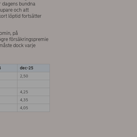
ver dagens bundna
jupare och att
rt löptid fortsätter
nomin, på
ögre försäkringspremie
 måste dock varje
4
dec-25
2,50
4,25
4,35
4,05