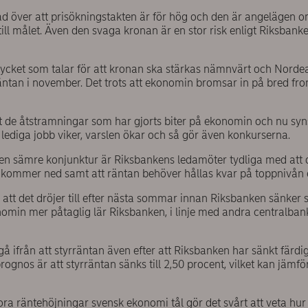
 över att prisökningstakten är för hög och den är angelägen om
ll målet. Även den svaga kronan är en stor risk enligt Riksbank
e mycket som talar för att kronan ska stärkas nämnvärt och Nord
ntan i november. Det trots att ekonomin bromsar in på bred fron
 att de åtstramningar som har gjorts biter på ekonomin och nu s
ediga jobb viker, varslen ökar och så gör även konkurserna.
å en sämre konjunktur är Riksbankens ledamöter tydliga med att de
en kommer ned samt att räntan behöver hållas kvar på toppnivån 
tt det dröjer till efter nästa sommar innan Riksbanken sänker st
min mer påtaglig lär Riksbanken, i linje med andra centralban
gå ifrån att styrräntan även efter att Riksbanken har sänkt färdig
rognos är att styrräntan sänks till 2,50 procent, vilket kan jämf
ra räntehöjningar svensk ekonomi tål gör det svårt att veta h