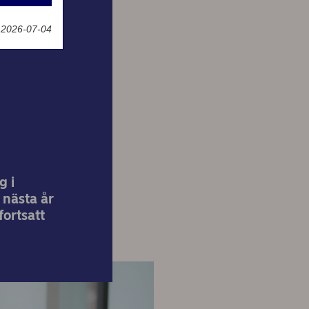
g
 2026-07-04
ning
g i
 nästa år
ortsatt