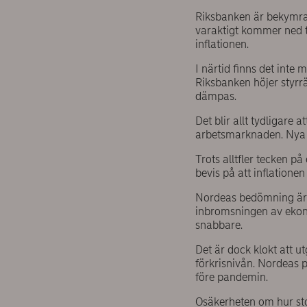
Riksbanken är bekymrad
varaktigt kommer ned ti
inflationen.
I närtid finns det int
Riksbanken höjer styrrä
dämpas.
Det blir allt tydligare
arbetsmarknaden. Nya l
Trots alltfler tecken p
bevis på att inflation
Nordeas bedömning är a
inbromsningen av ekono
snabbare.
Det är dock klokt att ut
förkrisnivån. Nordeas p
före pandemin.
Osäkerheten om hur sto