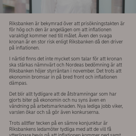
Riksbanken är bekymrad över att prisökningstakten är
för hög och den är angelägen om att inflationen
varaktigt kommer ned till målet. Även den svaga
kronan är en stor risk enligt Riksbanken då den driver
på inflationen.
I närtid finns det inte mycket som talar för att kronan
ska stärkas nämnvärt och Nordeas bedömning är att
Riksbanken höjer styrräntan i november. Det trots att
ekonomin bromsar in på bred front och inflationen
dämpas.
Det blir allt tydligare att de åtstramningar som har
gjorts biter på ekonomin och nu syns även en
vändning på arbetsmarknaden. Nya lediga jobb viker,
varslen ökar och så gör även konkurserna.
Trots alltfler tecken på en sämre konjunktur är
Riksbankens ledamöter tydliga med att de vill få
ytterligare bevis på att inflationen kommer ned samt