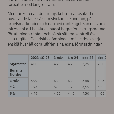
fortsätter ned längre fram.
Med tanke på att det är mycket som är osäkert i
nuvarande läge, så som styrkan i ekonomin, på
arbetsmarknaden och därmed ränteläget kan det vara
intressant att betala en något högre försäkringspremie
för att binda räntan och på så sätt ha kontroll över
sina utgifter. Den riskbedömningen måste dock varje
enskilt hushåll göra utifrån sina egna förutsättningar.
2023-10-25
3 mån
jun-24
dec-24
dec-25
Styrräntan
4,00
4,25
4,25
3,75
2,50
Boränta
Nordea
3 mån
5,99
6,20
6,20
5,65
4,25
2 år
4,94
5,05
4,75
4,65
4,35
5 år
4,49
4,50
4,40
4,30
4,05