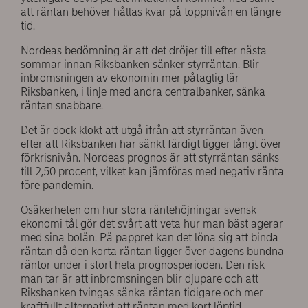
att räntan behöver hållas kvar på toppnivån en längre
tid.
Nordeas bedömning är att det dröjer till efter nästa
sommar innan Riksbanken sänker styrräntan. Blir
inbromsningen av ekonomin mer påtaglig lär
Riksbanken, i linje med andra centralbanker, sänka
räntan snabbare.
Det är dock klokt att utgå ifrån att styrräntan även
efter att Riksbanken har sänkt färdigt ligger långt över
förkrisnivån. Nordeas prognos är att styrräntan sänks
till 2,50 procent, vilket kan jämföras med negativ ränta
före pandemin.
Osäkerheten om hur stora räntehöjningar svensk
ekonomi tål gör det svårt att veta hur man bäst agerar
med sina bolån. På pappret kan det löna sig att binda
räntan då den korta räntan ligger över dagens bundna
räntor under i stort hela prognosperioden. Den risk
man tar är att inbromsningen blir djupare och att
Riksbanken tvingas sänka räntan tidigare och mer
kraftfullt alternativt att räntan med kort löptid