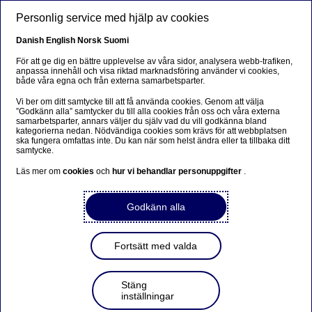
Hoppa till huvudinnehåll
Personlig service med hjälp av cookies
SV
Danish
English
Norsk
Suomi
För att ge dig en bättre upplevelse av våra sidor, analysera webb-trafiken,
anpassa innehåll och visa riktad marknadsföring använder vi cookies,
både våra egna och från externa samarbetsparter.
Beklager...
Vi ber om ditt samtycke till att få använda cookies. Genom att välja
”Godkänn alla” samtycker du till alla cookies från oss och våra externa
Denne siden findes ikke på norsk
samarbetsparter, annars väljer du själv vad du vill godkänna bland
kategorierna nedan. Nödvändiga cookies som krävs för att webbplatsen
ska fungera omfattas inte. Du kan när som helst ändra eller ta tillbaka ditt
Bli værende på denne siden
|
Fortsett til en
samtycke.
lignende side på norsk
Läs mer om
cookies
och
hur vi behandlar personuppgifter
.
Godkänn alla
Boränteprognos
Fortsätt med valda
Boränteprognos:
Stäng
Räntesänkning tidigt nästa
inställningar