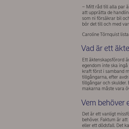
– Mitt råd till alla par
att upprätta de handlin
som ni försäkrar bil oc
bör det till och med va
Caroline Törnquist list
Vad är ett äkt
Ett äktenskapsförord är
egendom inte ska ingå i 
kraft först i samband 
tillgångarna, efter avd
tillgångar och skulder.
makarna måste vara öve
Vem behöver e
Det är ett vanligt mis
behöver. Faktum är att
eller ett dödsfall. Det 