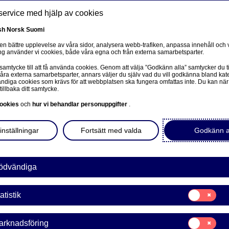
service med hjälp av cookies
sh
Norsk
Suomi
 en bättre upplevelse av våra sidor, analysera webb-trafiken, anpassa innehåll och v
g använder vi cookies, både våra egna och från externa samarbetsparter.
ss
 samtycke till att få använda cookies. Genom att välja ”Godkänn alla” samtycker du ti
Om oss
Investerare
Nyheter & insikter
Ka
våra externa samarbetsparter, annars väljer du själv vad du vill godkänna bland kat
diga cookies som krävs för att webbplatsen ska fungera omfattas inte. Du kan när
tillbaka ditt samtycke.
ookies
och
hur vi behandlar personuppgifter
.
inställningar
Fortsätt med valda
Godkänn a
Privatekonomi
ödvändiga
Därför bör ni skriva
Samtycke
atistik
för:
Statistik
äktenskapsförord
Samtycke
arknadsföring
för: