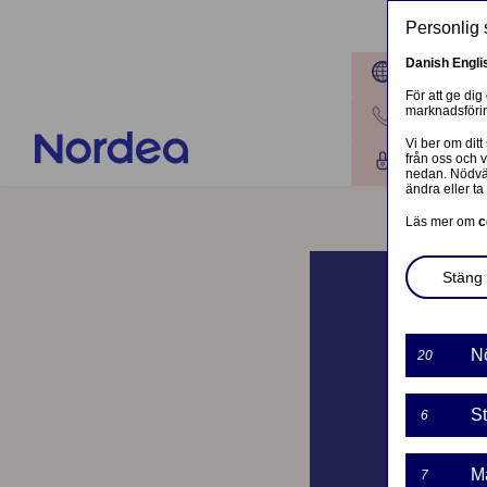
Hoppa till huvudinnehåll
Personlig 
Danish
Engli
Platser
För att ge dig
marknadsförin
Kontakta o
Vi ber om ditt
från oss och 
Logga in
nedan. Nödvän
ändra eller ta 
Läs mer om
c
Stäng 
N
20
St
6
M
7