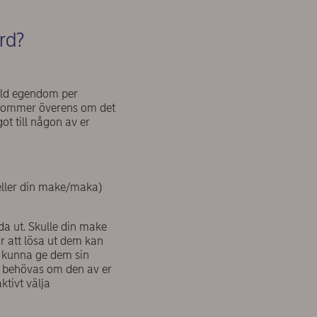
ord?
kild egendom per
 kommer överens om det
ot till någon av er
eller din make/maka)
da ut. Skulle din make
ör att lösa ut dem kan
t kunna ge dem sin
le behövas om den av er
ktivt välja