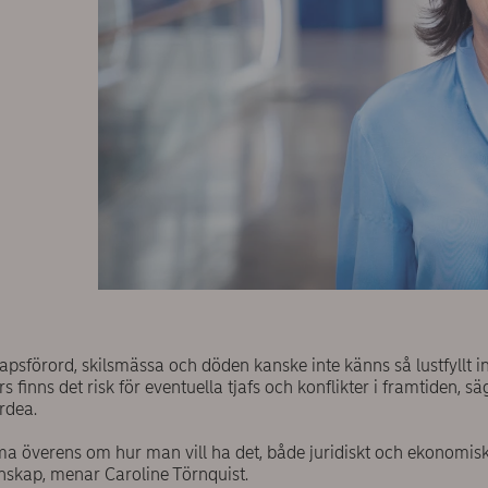
psförord, skilsmässa och döden kanske inte känns så lustfyllt in
s finns det risk för eventuella tjafs och konflikter i framtiden, s
rdea.
a överens om hur man vill ha det, både juridiskt och ekonomisk
enskap, menar Caroline Törnquist.