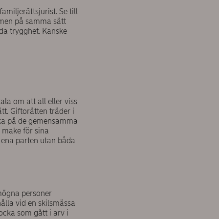
miljerättsjurist. Se till
te men på samma sätt
ida trygghet. Kanske
la om att all eller viss
t. Giftorätten träder i
a lika på de gemensamma
e make för sina
av ena parten utan båda
rmögna personer
ålla vid en skilsmässa
locka som gått i arv i