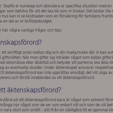
 är: Skaffa er kunskap och diskutera er specifika situation med en fa
gar som behövs för att det ska bli som ni önskar. Det kostar li
h hus kan ni se kostnaden som en försäkring för familjens framt
ra en del av er bröllopsbudget.
ar här några vanliga frågor och tips:
enskapsförord?
 ett skriftligt avtal mellan dig och din maka/make där ni kan avta
giftorätten. När man gifter sig inträder något som kallas giftorät
med skilsmässa eller dödsfall och betyder att parterna ska del
rag av eventuella skulder. Under äktenskapet ansvarar respektiv
 Ett äktenskapsförord kan inte upprättas ensidigt, det vill säga 
rens och förstå innebörden av ett äktenskapsförord.
tt äktenskapsförord?
sförstånd att ett äktenskapsförord bara är något som extremt fö
 många har något som de ser som enbart sitt och som de vill beh
kan vara stort som smått - allt ifrån en släktgård till en gammal k