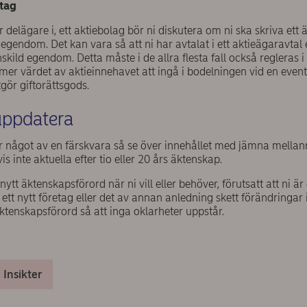
tag
r delägare i, ett aktiebolag bör ni diskutera om ni ska skriva et
ld egendom. Det kan vara så att ni har avtalat i ett aktieägaravta
skild egendom. Detta måste i de allra flesta fall också regleras i
er värdet av aktieinnehavet att ingå i bodelningen vid en event
gör giftorättsgods.
 uppdatera
r något av en färskvara så se över innehållet med jämna mellan
tvis inte aktuella efter tio eller 20 års äktenskap.
nytt äktenskapsförord när ni vill eller behöver, förutsatt att ni är
ett nytt företag eller det av annan anledning skett förändringar 
ktenskapsförord så att inga oklarheter uppstår.
Insikter