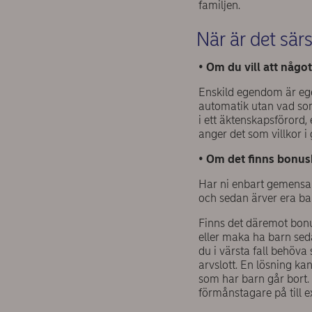
familjen.
När är det särs
•
Om du vill att något 
Enskild egendom är ege
automatik utan vad so
i ett äktenskapsförord,
anger det som villkor i
•
Om det finns bonu
Har ni enbart gemensam
och sedan ärver era ba
Finns det däremot bonus
eller maka ha barn seda
du i värsta fall behöva
arvslott. En lösning ka
som har barn går bort. 
förmånstagare på till 