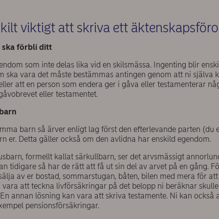
kilt viktigt att skriva ett äktenskapsför
ska förbli ditt
ndom som inte delas lika vid en skilsmässa. Ingenting blir ens
m ska vara det måste bestämmas antingen genom att ni själva
 eller att en person som endera ger i gåva eller testamenterar någ
 gåvobrevet eller testamentet.
sbarn
ma barn så ärver enligt lag först den efterlevande parten (du 
rn er. Detta gäller också om den avlidna har enskild egendom.
barn, formellt kallat särkullbarn, ser det arvsmässigt annorlun
n tidigare så har de rätt att få ut sin del av arvet på en gång. F
 sälja av er bostad, sommarstugan, båten, bilen med mera för at
n vara att teckna livförsäkringar på det belopp ni beräknar skul
En annan lösning kan vara att skriva testamente. Ni kan också a
exempel pensionsförsäkringar.