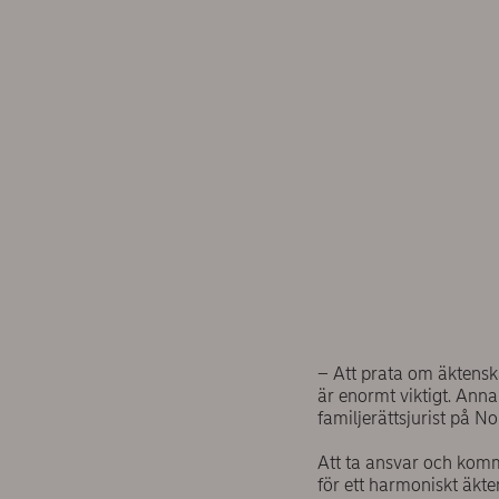
– Att prata om äktenska
är enormt viktigt. Annar
familjerättsjurist på No
Att ta ansvar och komm
för ett harmoniskt äkt