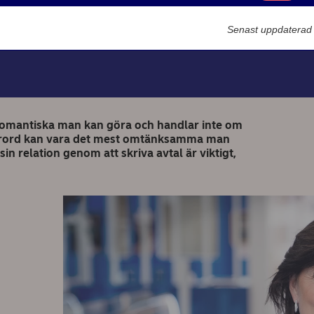
Marknadsförin
Caroline Törnquist
Senast uppdaterad
2021-07-06
t romantiska man kan göra och handlar inte om
psförord kan vara det mest omtänksamma man
n relation genom att skriva avtal är viktigt,