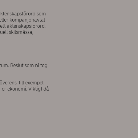
t äktenskapsförord som
l eller kompanjonavtal
 ett äktenskapsförord.
uell skilsmässa,
rum. Beslut som ni tog
 överens, till exempel
i er ekonomi. Viktigt då