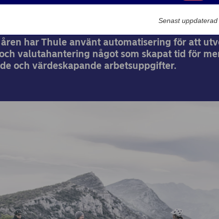
Marknadsförin
2022-06-24
Senast uppdaterad
åren har Thule använt automatisering för att utv
- och valutahantering något som skapat tid för me
de och värdeskapande arbetsuppgifter.