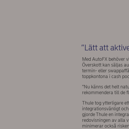
”Lätt att akti
Med AutoFX behöver vi
Överskott kan säljas a
termin- eller swappaffä
toppkontona i cash pool
”Nu känns det helt natur
rekommendera till de fl
Thule tog ytterligare e
integrationsvänligt och
gjorde Thule en integr
redovisningen av alla 
minimerar också risken