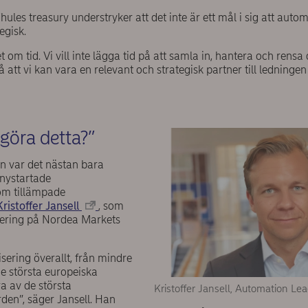
ules treasury understryker att det inte är ett mål i sig att automa
egisk.
 om tid. Vi vill inte lägga tid på att samla in, hantera och rensa d
å att vi kan vara en relevant och strategisk partner till ledning
göra detta?”
n var det nästan bara
nystartade
om tillämpade
Kristoffer Jansell
, som
ering på Nordea Markets
sering överallt, från mindre
de största europeiska
a av de största
Kristoffer Jansell, Automation L
den”, säger Jansell. Han