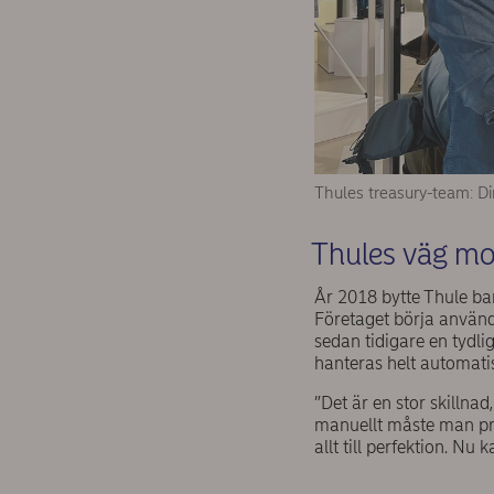
Thules treasury-team: D
Thules väg mo
År 2018 bytte Thule ban
Företaget börja använ
sedan tidigare en tydl
hanteras helt automatis
”Det är en stor skillnad
manuellt måste man prio
allt till perfektion. Nu