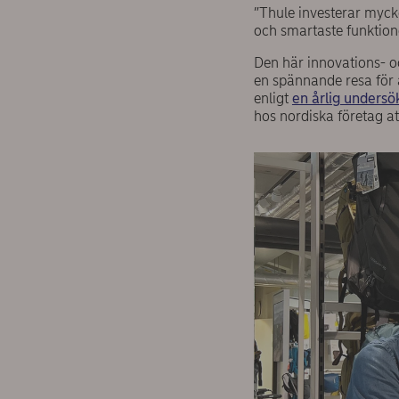
”Thule investerar mycke
och smartaste funktio
Den här innovations- oc
en spännande resa för 
enligt
en årlig unders
hos nordiska företag at