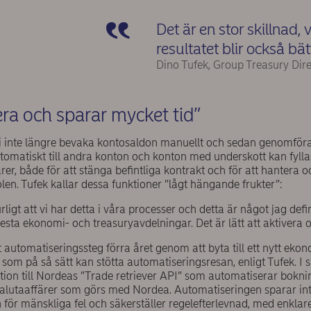
Det är en stor skillnad, 
resultatet blir också bät
Dino Tufek, Group Treasury Dire
vera och sparar mycket tid”
 inte längre bevaka kontosaldon manuellt och sedan genomföra
utomatiskt till andra konton och konton med underskott kan fyll
rer, både för att stänga befintliga kontrakt och för att hantera 
en. Tufek kallar dessa funktioner ”lågt hängande frukter”:
ligt att vi har detta i våra processer och detta är något jag defin
esta ekonomi- och treasuryavdelningar. Det är lätt att aktivera 
tt automatiseringssteg förra året genom att byta till ett nytt e
 som på så sätt kan stötta automatiseringsresan, enligt Tufek. 
ation till Nordeas ”Trade retriever API” som automatiserar bokn
valutaaffärer som görs med Nordea. Automatiseringen sparar int
 för mänskliga fel och säkerställer regelefterlevnad, med enkla