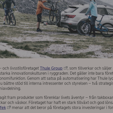
- och livsstilsföretaget
Thule Group
, som tillverkar och sälje
 starka innovationskulturen i ryggraden. Det gäller inte bara för
konomifunktion. Genom att satsa på automatisering har Thule lyck
u bättre stöd till interna intressenter och styrelsen – två strateg
miavdelning.
tagit fram produkter som förenklar livets äventyr – från takboxar
ckar och väskor. Företaget har haft en stark tillväxt och god lön
fek
menar att det beror på företagets stora investeringar i fo