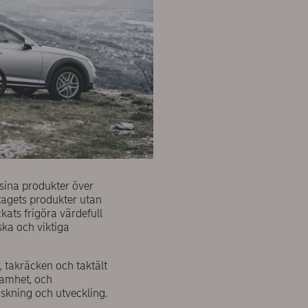
r sina produkter över
etagets produkter utan
ats frigöra värdefull
iska och viktiga
, takräcken och taktält
samhet, och
rskning och utveckling.