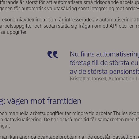
rtfarande är störst för att automatisera små tidsödande arbetsuppg
ögonen för automatisk valutasäkring samt integrering mot order-
 ekonomiavdelningar som är intresserade av automatisering att
arbetsuppgifter och sedan ställa sig frågan om ett API eller en r
sa uppgifter.
Nu finns automatisering
företag till de största
av de största pensionsf
Kristoffer Jansell, Automation
g: vägen mot framtiden
och manuella arbetsuppgifter tar mindre tid arbetar Thules ek
h datavisualisering. De har också mer tid för samarbeten med för
ngar.
 man kan angripa oväntade problem när de uppstår, oavsett om