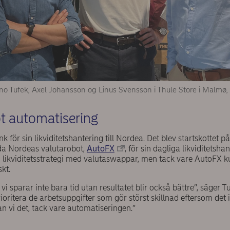
ino Tufek, Axel Johansson og Linus Svensson i Thule Store i Malmø,
t automatisering
k för sin likviditetshantering till Nordea. Det blev startskottet 
da Nordeas valutarobot,
AutoFX
, för sin dagliga likviditetsh
ig likviditetsstrategi med valutaswappar, men tack vare AutoFX
kt.
, vi sparar inte bara tid utan resultatet blir också bättre”, säger
ritera de arbetsuppgifter som gör störst skillnad eftersom det in
 kan vi det, tack vare automatiseringen.”