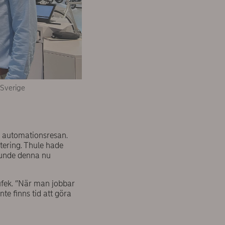
 Sverige
på automationsresan.
antering. Thule hade
 kunde denna nu
 Tufek. ”När man jobbar
te finns tid att göra