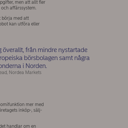
ifter, men att allt fler
 och affärssystem.
 börja med att
obot kan utföra eller
 överallt, från mindre nystartade
 europeiska börsbolagen samt några
onderna i Norden.
 Lead, Nordea Markets
onomifunktion mer med
etagets inköp-, sälj-
 det handlar om en