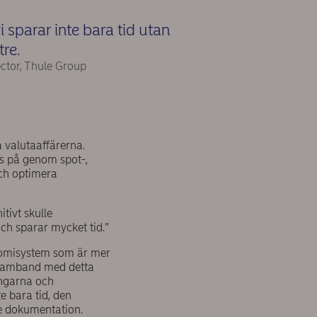
vi sparar inte bara tid utan
tre.
ctor, Thule Group
 valutaaffärerna.
as på genom spot-,
och optimera
itivt skulle
och sparar mycket tid.”
konomisystem som är mer
I samband med detta
ingarna och
e bara tid, den
re dokumentation.