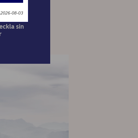
g
 2026-08-03
eckla sin
r