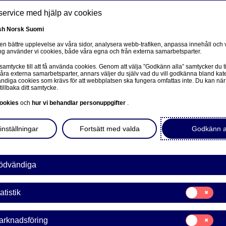
service med hjälp av cookies
sh
Norsk
Suomi
 en bättre upplevelse av våra sidor, analysera webb-trafiken, anpassa innehåll och v
g använder vi cookies, både våra egna och från externa samarbetsparter.
ss
 samtycke till att få använda cookies. Genom att välja ”Godkänn alla” samtycker du ti
Om oss
Investerare
Nyheter & insikter
Ka
våra externa samarbetsparter, annars väljer du själv vad du vill godkänna bland kat
diga cookies som krävs för att webbplatsen ska fungera omfattas inte. Du kan när
tillbaka ditt samtycke.
ookies
och
hur vi behandlar personuppgifter
.
inställningar
Fortsätt med valda
Godkänn a
Insikter för företag
ödvändiga
ör gick Thule in helhjärta
Samtycke
atistik
för:
Statistik
automatisering
Samtycke
arknadsföring
för: