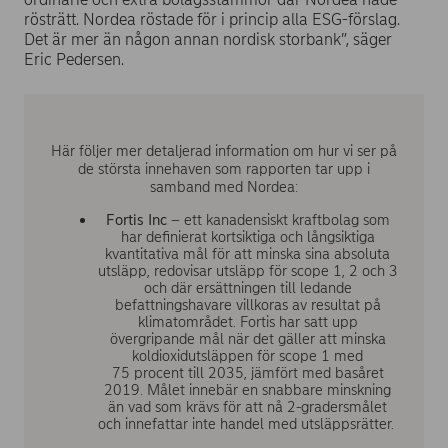
rösträtt. Nordea röstade för i princip alla ESG-förslag.
Det är mer än någon annan nordisk storbank”, säger
Eric Pedersen.
Här följer mer detaljerad information om hur vi ser på
de största innehaven som rapporten tar upp i
samband med Nordea:
Fortis Inc
– ett kanadensiskt kraftbolag som
har definierat kortsiktiga och långsiktiga
kvantitativa mål för att minska sina absoluta
utsläpp, redovisar utsläpp för scope 1, 2 och 3
och där ersättningen till ledande
befattningshavare villkoras av resultat på
klimatområdet. Fortis har satt upp
övergripande mål när det gäller att minska
koldioxidutsläppen för scope 1 med
75 procent till 2035, jämfört med basåret
2019. Målet innebär en snabbare minskning
än vad som krävs för att nå 2-gradersmålet
och innefattar inte handel med utsläppsrätter.