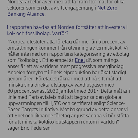
Nordea arbetar även med att ta fram fler mål för olika
sektorer som en del av sitt engagemang i
Net Zero
Banking Alliance
.
I rapporten hävdas att Nordea fortsätter att investera i
kol- och fossilbolag. Varför?
”Nordea utesluter alla företag där mer än 5 procent av
omsättningen kommer från utvinning av termiskt kol. Vi
håller inte med om rapportens kategorisering av elbolag
som ”kolbolag”. Ett exempel är
Enel
, som många
anser är ett av världens mest progressiva energibolag.
Andelen förnybart i Enels elproduktion har ökat stadigt
genom åren. Företaget räknar med att nå sitt mål att
minska sina direkta utsläpp av växthusgaser med
80 procent senast 2030 jämfört med 2017. Detta mål är i
linje med Parisavtalets mål att begränsa den globala
uppvärmningen till 1,5°C och certifierat enligt Science-
Based Targets Initiative. Mot bakgrund av detta anser vi
att Enel och liknande företag är just sådana vi bör stötta
för att minska koldioxidutsläppen runtom i världen”,
säger Eric Pedersen.