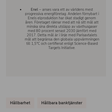
Enel
– anses vara ett av världens mest
progressiva energiföretag. Andelen förnybart i
Enels elproduktion har ökat stadigt genom
åren. Företaget räknar med att nå sitt mål att
minska sina direkta utsläpp av växthusgaser
med 80 procent senast 2030 jämfört med
2017. Detta mål är i linje med Parisavtalets
mål att begränsa den globala uppvärmningen
till 1,5°C och certifierat enligt Science-Based
Targets Initiative.
Hållbarhet
Hållbara banktjänster