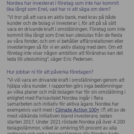
Nordea har investerat i företag som inte har kommit
lika långt som Enel, vad har ni att säga om dem?
”Vi tror på att vara en aktiv bank, med krav på både
kunder och de bolag vi investerar i, för att på så sätt
vara en drivande kraft i omställningen. Företag som inte
kommit lika långt som Enel kan uteslutas från de flesta
av våra fonder, och om vi behåller affärsrelationen eller
investeringen så för vi en aktiv dialog med dem. Om ett
företag inte visar någon ambition att förändras kan det
leda till uteslutning”, säger Eric Pedersen.
Hur jobbar ni för att påverka företagen?
”Vi vill vara en drivande kraft i omställningen genom att
hjälpa våra kunder. I rapporten görs inga bedömningar
av vilka planer och mål bolagen har för sin omställning i
enlighet med Parisavtalet Nordea ingår i flera
samarbeten och initiativ för aktiva ägare. Nordea har
exempelvis varit med i
Climate Action 100+
, ett av de
mest välkända initiativen bland investerare, sedan
starten 2017. Under 2021 röstade Nordea på över 4 200
bolagsstämmor, vilket är omkring 95 procent av alla
ordinarie och extra bolagsstämmor där Nordea hade