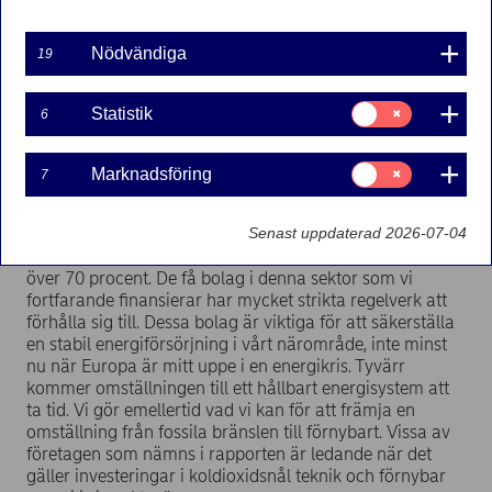
lyfts också fram som en av de storbanker som
ligger bakom den nedåtgående trenden för
finansiering och investeringar i olja och gas sedan
Nödvändiga
19
2016.
”Vi välkomnar den här rapporten och att frågan
Samtycke
Statistik
6
för:
granskas”, säger Anne Schult Ulriksen, chef för ESG på
Statistik
Large Corporates & Institutions (LC&I) i Nordea.
Samtycke
Marknadsföring
7
för:
”Som framgår av rapporten är Nordea en av de
Marknadsföring
storbanker som har minskat sin finansiering av olja och
Senast uppdaterad 2026-07-04
gas allra mest. Sedan slutet av 2019 har Nordea minskat
sin finansiering av olja, gas och offshoreverksamhet med
över 70 procent. De få bolag i denna sektor som vi
fortfarande finansierar har mycket strikta regelverk att
förhålla sig till. Dessa bolag är viktiga för att säkerställa
en stabil energiförsörjning i vårt närområde, inte minst
nu när Europa är mitt uppe i en energikris. Tyvärr
kommer omställningen till ett hållbart energisystem att
ta tid. Vi gör emellertid vad vi kan för att främja en
omställning från fossila bränslen till förnybart. Vissa av
företagen som nämns i rapporten är ledande när det
gäller investeringar i koldioxidsnål teknik och förnybar