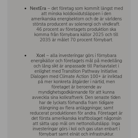
NextEra
– det företag som kommit längst med
att minska koldioxidutsläppen i den
amerikanska energisektorn och de är världens
största producent av solenergi och vindkraft.
46 procent av företagets produktion ska
komma från förnybara källor 2025 och till
2035 är målet 70 procent förnybart.
Xcel
– alla investeringar görs i förnybara
energikällor och företagets mål på medellång
och lång sikt är anpassade till Parisavtalet i
enlighet med Transition Pathway Initiative.
Dialogen med Climate Action 100+ är inriktad
på mer konkreta åtgärder i närtid, men
företaget är beroende av
myndighetsgodkännande för att kunna
avveckla sina kolkraftverk. Den senaste tiden
har de lyckats förhandla fram tidigare
stängning av flera anläggningar, samt
reducerat produktionen för andra. Företaget är
det första amerikanska kraftbolaget någonsin
att sätta upp mål om nettonollutsläpp. Inga
investeringar görs i kol och gas utan enbart i
förnybart samt elnät och infrastruktur.