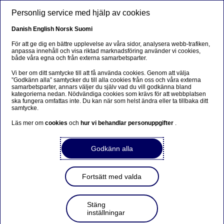
Hoppa till huvudinnehåll
Personlig service med hjälp av cookies
SV
Danish
English
Norsk
Suomi
För att ge dig en bättre upplevelse av våra sidor, analysera webb-trafiken,
anpassa innehåll och visa riktad marknadsföring använder vi cookies,
både våra egna och från externa samarbetsparter.
Hållbarhet
Vi ber om ditt samtycke till att få använda cookies. Genom att välja
”Godkänn alla” samtycker du till alla cookies från oss och våra externa
Nordea kommenterar rapport
samarbetsparter, annars väljer du själv vad du vill godkänna bland
kategorierna nedan. Nödvändiga cookies som krävs för att webbplatsen
om utlåning till och
ska fungera omfattas inte. Du kan när som helst ändra eller ta tillbaka ditt
samtycke.
investeringar i fossilenergi
Läs mer om
cookies
och
hur vi behandlar personuppgifter
.
2022-11-16
Godkänn alla
Fortsätt med valda
Den ideella organisationen BankTrack har släppt en
rapport om nordiska bankers utlåning till och
investeringar i fossilföretag.
Nordea nämns i
Stäng
inställningar
samband med några av företagen i rapporten men