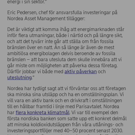
energi i sin sektor.”
Eric Pedersen, chef för ansvarsfulla investeringar på
Nordea Asset Management tillägger:
Det är viktigt att komma ihåg att energimarknaden står
inför flera utmaningar, både i närtid och på längre sikt,
och att det tyvärr inte går att ställa om från fossila
bränslen över en natt. Än så länge är även de mest
ambitiösa energibolagen delvis beroende av fossila
bränslen – att bara utesluta dem skulle innebära att vi
går miste om möjligheten att påverka dessa företag.
Därför jobbar vi både med
aktiv påverkan
och
uteslutning
.”
Nordea har tydligt sagt att vi förväntar oss att företagen
ska minska sina utsläpp och ha en omställningsplan. Vi
vill vara en aktiv bank och en drivkraft i omställningen
till en hållbar framtid i linje med Parisavtalet. Nordea
har
flera konkreta klimatmål
. Vi var till exempel den
första nordiska banken som satte upp ett konkret delmål
att minska koldioxidutsläppen från våra utlånings- och
investeringsportföljer med 40–50 procent senast 2030.