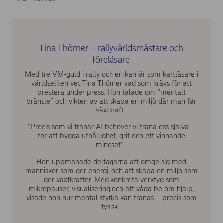
Tina Thörner – rallyvärldsmästare och
föreläsare
Med tre VM-guld i rally och en karriär som kartläsare i
världseliten vet Tina Thörner vad som krävs för att
prestera under press. Hon talade om “mentalt
bränsle” och vikten av att skapa en miljö där man får
växtkraft.
“Precis som vi tränar AI behöver vi träna oss själva –
för att bygga uthållighet, grit och ett vinnande
mindset”.
Hon uppmanade deltagarna att omge sig med
människor som ger energi, och att skapa en miljö som
ger växtkrafter. Med konkreta verktyg som
mikropauser, visualisering och att våga be om hjälp,
visade hon hur mental styrka kan tränas – precis som
fysisk.