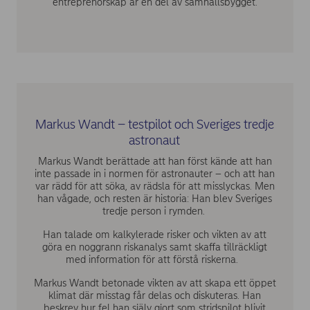
entreprenörskap är en del av samhällsbygget.
Markus Wandt – testpilot och Sveriges tredje
astronaut
Markus Wandt berättade att han först kände att han
inte passade in i normen för astronauter – och att han
var rädd för att söka, av rädsla för att misslyckas. Men
han vågade, och resten är historia: Han blev Sveriges
tredje person i rymden.
Han talade om kalkylerade risker och vikten av att
göra en noggrann riskanalys samt skaffa tillräckligt
med information för att förstå riskerna.
Markus Wandt betonade vikten av att skapa ett öppet
klimat där misstag får delas och diskuteras. Han
beskrev hur fel han själv gjort som stridspilot blivit