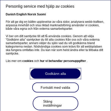
Hoppa till huvudinnehåll
Personlig service med hjälp av cookies
SV
Danish
English
Norsk
Suomi
För att ge dig en bättre upplevelse av våra sidor, analysera webb-trafiken,
anpassa innehåll och visa riktad marknadsföring använder vi cookies,
både våra egna och från externa samarbetsparter.
Beklager...
Vi ber om ditt samtycke till att få använda cookies. Genom att välja
”Godkänn alla” samtycker du till alla cookies från oss och våra externa
Siden findes desværre ikke på dansk
samarbetsparter, annars väljer du själv vad du vill godkänna bland
kategorierna nedan. Nödvändiga cookies som krävs för att webbplatsen
ska fungera omfattas inte. Du kan när som helst ändra eller ta tillbaka ditt
Bliv på siden
|
Fortsæt til en relateret side på dansk
samtycke.
Läs mer om
cookies
och
hur vi behandlar personuppgifter
.
Godkänn alla
Events
Fortsätt med valda
Entreprenörskap, AI och mod –
Nordea på plats under Prins
Stäng
Daniels Fellowship
inställningar