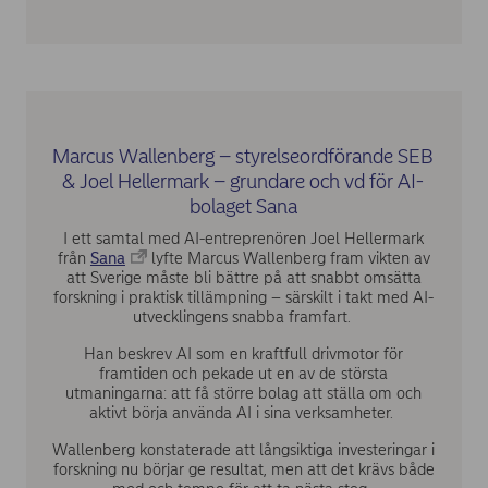
Marcus Wallenberg – styrelseordförande SEB
& Joel Hellermark – grundare och vd för AI-
bolaget Sana
I ett samtal med AI-entreprenören Joel Hellermark
från
Sana
lyfte Marcus Wallenberg fram vikten av
att Sverige måste bli bättre på att snabbt omsätta
forskning i praktisk tillämpning – särskilt i takt med AI-
utvecklingens snabba framfart.
Han beskrev AI som en kraftfull drivmotor för
framtiden och pekade ut en av de största
utmaningarna: att få större bolag att ställa om och
aktivt börja använda AI i sina verksamheter.
Wallenberg konstaterade att långsiktiga investeringar i
forskning nu börjar ge resultat, men att det krävs både