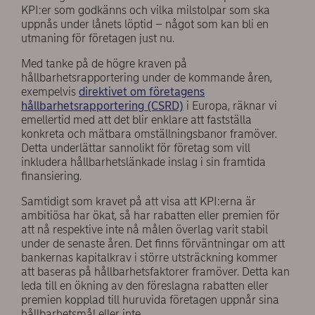
KPI:er som godkänns och vilka milstolpar som ska
uppnås under lånets löptid – något som kan bli en
utmaning för företagen just nu.
Med tanke på de högre kraven på
hållbarhetsrapportering under de kommande åren,
exempelvis
direktivet om företagens
hållbarhetsrapportering (CSRD)
i Europa, räknar vi
emellertid med att det blir enklare att fastställa
konkreta och mätbara omställningsbanor framöver.
Detta underlättar sannolikt för företag som vill
inkludera hållbarhetslänkade inslag i sin framtida
finansiering.
Samtidigt som kravet på att visa att KPI:erna är
ambitiösa har ökat, så har rabatten eller premien för
att nå respektive inte nå målen överlag varit stabil
under de senaste åren. Det finns förväntningar om att
bankernas kapitalkrav i större utsträckning kommer
att baseras på hållbarhetsfaktorer framöver. Detta kan
leda till en ökning av den föreslagna rabatten eller
premien kopplad till huruvida företagen uppnår sina
hållbarhetsmål eller inte.