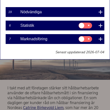
inom hållbar finansiering, förklarar vad som
gäller.
Nödvändiga
19
Samtycke
Statistik
6
för:
Statistik
Samtycke
Marknadsföring
7
för:
Marknadsföring
Senast uppdaterad 2026-07-04
I takt med att företagen stärker sitt hållbarhetsarbete
använder de oftare hållbarhetsmått i sin finansiering
via hållbarhetslänkade lån och obligationer. En som
dagligen ger kunder råd om hållbar finansiering är
Nordeas
Catrine Birkevold Liem
, som har mer än 20