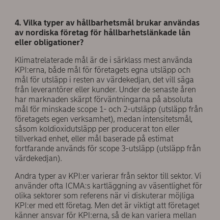
4. Vilka typer av hållbarhetsmål brukar användas
av nordiska företag för hållbarhetslänkade lån
eller obligationer?
Klimatrelaterade mål är de i särklass mest använda
KPI:erna, både mål för företagets egna utsläpp och
mål för utsläpp i resten av värdekedjan, det vill säga
från leverantörer eller kunder. Under de senaste åren
har marknaden skärpt förväntningarna på absoluta
mål för minskade scope 1- och 2-utsläpp (utsläpp från
företagets egen verksamhet), medan intensitetsmål,
såsom koldioxidutsläpp per producerat ton eller
tillverkad enhet, eller mål baserade på estimat
fortfarande används för scope 3-utsläpp (utsläpp från
värdekedjan).
Andra typer av KPI:er varierar från sektor till sektor. Vi
använder ofta ICMA:s kartläggning av väsentlighet för
olika sektorer som referens när vi diskuterar möjliga
KPI:er med ett företag. Men det är viktigt att företaget
känner ansvar för KPI:erna, så de kan variera mellan