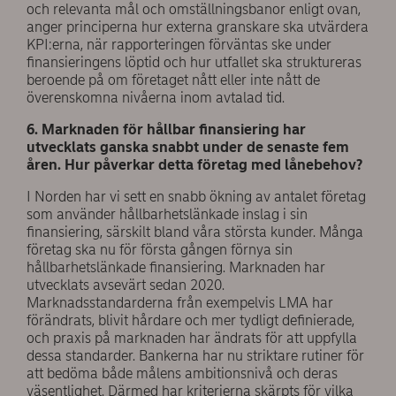
och relevanta mål och omställningsbanor enligt ovan,
anger principerna hur externa granskare ska utvärdera
KPI:erna, när rapporteringen förväntas ske under
finansieringens löptid och hur utfallet ska struktureras
beroende på om företaget nått eller inte nått de
överenskomna nivåerna inom avtalad tid.
6. Marknaden för hållbar finansiering har
utvecklats ganska snabbt under de senaste fem
åren. Hur påverkar detta företag med lånebehov?
I Norden har vi sett en snabb ökning av antalet företag
som använder hållbarhetslänkade inslag i sin
finansiering, särskilt bland våra största kunder. Många
företag ska nu för första gången förnya sin
hållbarhetslänkade finansiering. Marknaden har
utvecklats avsevärt sedan 2020.
Marknadsstandarderna från exempelvis LMA har
förändrats, blivit hårdare och mer tydligt definierade,
och praxis på marknaden har ändrats för att uppfylla
dessa standarder. Bankerna har nu striktare rutiner för
att bedöma både målens ambitionsnivå och deras
väsentlighet. Därmed har kriterierna skärpts för vilka