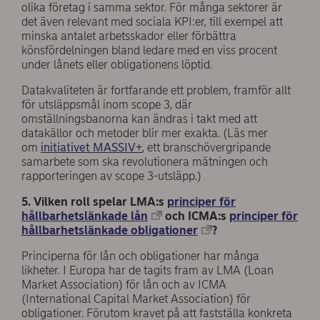
olika företag i samma sektor. För många sektorer är
det även relevant med sociala KPI:er, till exempel att
minska antalet arbetsskador eller förbättra
könsfördelningen bland ledare med en viss procent
under lånets eller obligationens löptid.
Datakvaliteten är fortfarande ett problem, framför allt
för utsläppsmål inom scope 3, där
omställningsbanorna kan ändras i takt med att
datakällor och metoder blir mer exakta. (Läs mer
om
initiativet MASSIV+
, ett branschövergripande
samarbete som ska revolutionera mätningen och
rapporteringen av scope 3-utsläpp.)
5. Vilken roll spelar LMA:s
principer för
hållbarhetslänkade lån
och ICMA:s
principer för
hållbarhetslänkade obligationer
?
Principerna för lån och obligationer har många
likheter. I Europa har de tagits fram av LMA (Loan
Market Association) för lån och av ICMA
(International Capital Market Association) för
obligationer. Förutom kravet på att fastställa konkreta