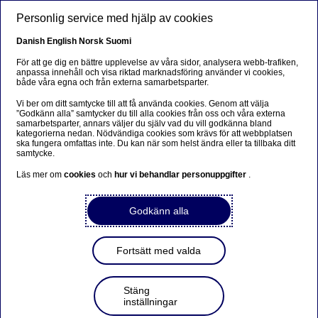
Hoppa till huvudinnehåll
Personlig service med hjälp av cookies
SV
Danish
English
Norsk
Suomi
För att ge dig en bättre upplevelse av våra sidor, analysera webb-trafiken,
anpassa innehåll och visa riktad marknadsföring använder vi cookies,
både våra egna och från externa samarbetsparter.
Insikter för företag
Vi ber om ditt samtycke till att få använda cookies. Genom att välja
”Godkänn alla” samtycker du till alla cookies från oss och våra externa
Så fungerar hållbarhetslänkad
samarbetsparter, annars väljer du själv vad du vill godkänna bland
kategorierna nedan. Nödvändiga cookies som krävs för att webbplatsen
finansiering: En intervju med
ska fungera omfattas inte. Du kan när som helst ändra eller ta tillbaka ditt
samtycke.
experten Catrine Birkevold
Läs mer om
cookies
och
hur vi behandlar personuppgifter
.
Liem
Godkänn alla
2024-09-30
Fortsätt med valda
Hållbarhetslänkad finansiering har snabbt blivit
allt vanligare i Norden, men vad är det
egentligen? Hur bestäms hållbarhetsmålen och
Stäng
vad händer om företaget inte når dem? Catrine
inställningar
Liem, tillförordnad chef för Nordeas rådgivare