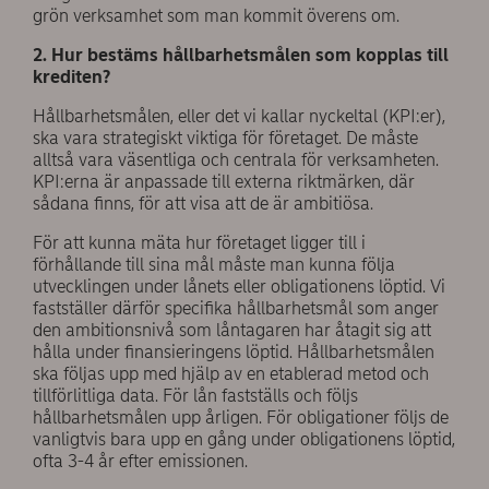
grön verksamhet som man kommit överens om.
2. Hur bestäms hållbarhetsmålen som kopplas till
krediten?
Hållbarhetsmålen, eller det vi kallar nyckeltal (KPI:er),
ska vara strategiskt viktiga för företaget. De måste
alltså vara väsentliga och centrala för verksamheten.
KPI:erna är anpassade till externa riktmärken, där
sådana finns, för att visa att de är ambitiösa.
För att kunna mäta hur företaget ligger till i
förhållande till sina mål måste man kunna följa
utvecklingen under lånets eller obligationens löptid. Vi
fastställer därför specifika hållbarhetsmål som anger
den ambitionsnivå som låntagaren har åtagit sig att
hålla under finansieringens löptid. Hållbarhetsmålen
ska följas upp med hjälp av en etablerad metod och
tillförlitliga data. För lån fastställs och följs
hållbarhetsmålen upp årligen. För obligationer följs de
vanligtvis bara upp en gång under obligationens löptid,
ofta 3-4 år efter emissionen.