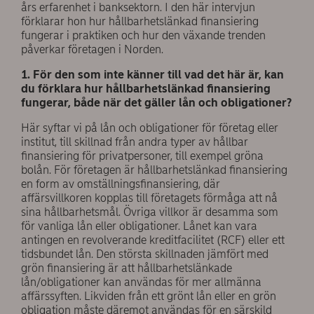
års erfarenhet i banksektorn. I den här intervjun
förklarar hon hur hållbarhetslänkad finansiering
fungerar i praktiken och hur den växande trenden
påverkar företagen i Norden.
1. För den som inte känner till vad det här är, kan
du förklara hur hållbarhetslänkad finansiering
fungerar, både när det gäller lån och obligationer?
Här syftar vi på lån och obligationer för företag eller
institut, till skillnad från andra typer av hållbar
finansiering för privatpersoner, till exempel gröna
bolån. För företagen är hållbarhetslänkad finansiering
en form av omställningsfinansiering, där
affärsvillkoren kopplas till företagets förmåga att nå
sina hållbarhetsmål. Övriga villkor är desamma som
för vanliga lån eller obligationer. Lånet kan vara
antingen en revolverande kreditfacilitet (RCF) eller ett
tidsbundet lån. Den största skillnaden jämfört med
grön finansiering är att hållbarhetslänkade
lån/obligationer kan användas för mer allmänna
affärssyften. Likviden från ett grönt lån eller en grön
obligation måste däremot användas för en särskild