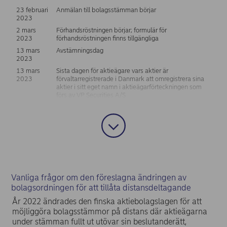
23 februari
Anmälan till bolagsstämman börjar
2023
2 mars
Förhandsröstningen börjar; formulär för
2023
förhandsröstningen finns tillgängliga
13 mars
Avstämningsdag
2023
13 mars
Sista dagen för aktieägare vars aktier är
2023
förvaltarregistrerade i Danmark att omregistrera sina
aktier i sitt eget namn i aktieägarförteckningen som
förs av VP Securities A/S
15 mars
Sista dagen för aktieägare vars aktier är
2023
förvaltarregistrerade i Sverige att omregistrera sina
aktier i sitt eget namn i aktieägarförteckningen som
förs av Euroclear Sweden AB
16 mars
Förhandsröstningen slutar
2023, kl.
* Ägare till förvaltarregistrerade aktier uppmanas att
23.59
kontakta sin egendomsförvaltare för närmare
EET*
anvisningar.
Vanliga frågor om den föreslagna ändringen av
bolagsordningen för att tillåta distansdeltagande
Senast den
Sista dagen för att registrera förvaltarregistrerade
År 2022 ändrades den finska aktiebolagslagen för att
20 mars
aktier i den tillfälliga aktieägarförteckningen som förs
2023 kl.
av Euroclear Finland Oy
möjliggöra bolagsstämmor på distans där aktieägarna
10.00 EET
under stämman fullt ut utövar sin beslutanderätt,