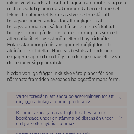
23 mars
Ordinarie bolagsstämma
inklusive yttranderätt, rätt att lägga fram motförslag och
2023, kl.
rösta i realtid genom datakommunikation och med ett
14.00 EET
tekniskt hjälpmedel. Nordeas styrelse föreslår att
24 mars
Första dag för handel exklusive utdelning (för ordinarie
bolagsordningen ändras för att möjliggöra att
2023
utdelning)**
bolagsstämman också kan hållas som en så kallad
27 mars
Avstämningsdag för ordinarie utdelning**
bolagsstämma på distans utan stämmoplats som ett
2023
alternativ till ett fysiskt möte eller ett hybridmöte.
3 april
Tidigaste utbetalningsdag för ordinarie utdelning**
Bolagsstämmor på distans gör det möjligt för alla
2023
aktieägare att delta i Nordeas beslutsfattande och
Senast den
Stämmoprotokollet finns tillgängligt på Bolagets
engagera sig med den högsta ledningen oavsett av var
6 april
webbplats
de befinner sig geografiskt.
2023
Nedan vanliga frågor inklusive våra planer för den
närmaste framtiden avseende bolagsstämmans form.
** Förutsatt att ett utdelningsbeslut fattas den 23 mars 2023
Varför föreslår ni att ändra bolagsordningen för att
möjliggöra bolagsstämmor på distans?
Kommer aktieägarnas rättigheter att vara mer
begränsade under en stämma på distans än under
en fysisk eller hybrid stämma?