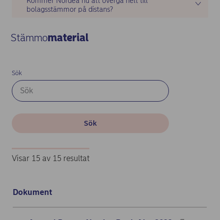
Kommer Nordea nu att övergå helt till
bolagsstämmor på distans?
Stämmo
material
Sök
Sök
Visar 15 av 15 resultat
Dokument
Dokumenter: Annual General Meeting - Swedish - 15 results