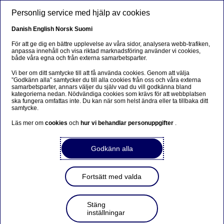
Hoppa till huvudinnehåll
Personlig service med hjälp av cookies
SV
Danish
English
Norsk
Suomi
För att ge dig en bättre upplevelse av våra sidor, analysera webb-trafiken,
anpassa innehåll och visa riktad marknadsföring använder vi cookies,
både våra egna och från externa samarbetsparter.
Beklager...
Vi ber om ditt samtycke till att få använda cookies. Genom att välja
”Godkänn alla” samtycker du till alla cookies från oss och våra externa
Siden findes desværre ikke på dansk
samarbetsparter, annars väljer du själv vad du vill godkänna bland
kategorierna nedan. Nödvändiga cookies som krävs för att webbplatsen
ska fungera omfattas inte. Du kan när som helst ändra eller ta tillbaka ditt
Bliv på siden
|
Fortsæt til en relateret side på dansk
samtycke.
Läs mer om
cookies
och
hur vi behandlar personuppgifter
.
Nordeas bolagsstämma
Godkänn alla
2023
Fortsätt med valda
Hem
Om oss
Bolagsstyrning
Ordinarie bolagsstämma
Nordeas bolagsstämma 2023
Stäng
inställningar