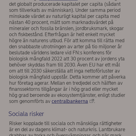
det globalt producerade kapitalet per capita (sådant
som tillverkats av människan). Under samma period
minskade värdet av naturligt kapital per capita med
nästan 40 procent, mätt som marknadsvärdet på
mineraler och fossila bränslen, jordbruksmark, skogar
och fiskbestånd. Efterfrågan är helt enkelt mycket
högre än naturens utbud. För att komma till rätta med
den snabbaste utrotningen av arter på tio miljoner år
beslutade världens ledare vid FN:s konferens för
biologisk mångfald 2022 att 30 procent av jordens yta
behöver skyddas fram till 2030. Även EU har ett mål
om att till 2030 säkerställa att inga nettoförluster av
biologisk mångfald uppstår. Detta kommer att påverka
hur företag agerar. Mellan en tredjedel och hälften av
finanssektorns tillgångar är i hög grad eller mycket
hög grad beroende av ekosystemtjänster, enligt studier
som genomförts av
centralbankerna
.
Sociala risker
Risker kopplade till sociala och mänskliga rättigheter
är en del av dagens klimat- och naturkris. Lantbrukare
drabbas av torka och översvämningar, och när mark