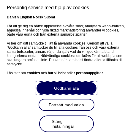
Hoppa till huvudinnehåll
Personlig service med hjälp av cookies
SV
Danish
English
Norsk
Suomi
För att ge dig en bättre upplevelse av våra sidor, analysera webb-trafiken,
anpassa innehåll och visa riktad marknadsföring använder vi cookies,
både våra egna och från externa samarbetsparter.
ESG
Vi ber om ditt samtycke till att få använda cookies. Genom att välja
”Godkänn alla” samtycker du till alla cookies från oss och våra externa
Så påverkas avkastningen av
samarbetsparter, annars väljer du själv vad du vill godkänna bland
kategorierna nedan. Nödvändiga cookies som krävs för att webbplatsen
ESG-risker
ska fungera omfattas inte. Du kan när som helst ändra eller ta tillbaka ditt
samtycke.
Läs mer om
cookies
och
hur vi behandlar personuppgifter
.
2023-06-23
Godkänn alla
Effekterna av den globala uppvärmningen och
förlusten av biologisk mångfald utgör en allt
större risk i placeringsportföljen. Det här rör sig
Fortsätt med valda
om systemrisker som kan få det globala
finansiella systemet i gungning. Både
kapitalförvaltare och privatsparare behöver
Stäng
kunna navigera i den här nya miljön.
inställningar