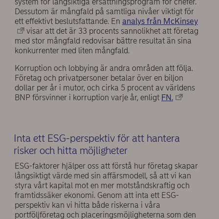
system för långsiktiga ersättningsprogram för chefer.
Dessutom är mångfald på samtliga nivåer viktigt för
ett effektivt beslutsfattande. En
analys från McKinsey
visar att det är 33 procents sannolikhet att företag
med stor mångfald redovisar bättre resultat än sina
konkurrenter med liten mångfald.
Korruption och lobbying är andra områden att följa.
Företag och privatpersoner betalar över en biljon
dollar per år i mutor, och cirka 5 procent av världens
BNP försvinner i korruption varje år, enligt
FN.
Inta ett ESG-perspektiv för att hantera
risker och hitta möjligheter
ESG-faktorer hjälper oss att förstå hur företag skapar
långsiktigt värde med sin affärsmodell, så att vi kan
styra vårt kapital mot en mer motståndskraftig och
framtidssäker ekonomi. Genom att inta ett ESG-
perspektiv kan vi hitta både riskerna i våra
portföljföretag och placeringsmöjligheterna som den