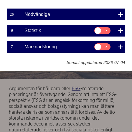
Nödvändiga
19
Samtycke
Statistik
6
för:
Statistik
Samtycke
Marknadsföring
7
för:
Marknadsföring
Senast uppdaterad 2026-07-04
Argumenten för hållbara eller
ESG
-relaterade
placeringar är övertygande. Genom att inta ett ESG-
perspektiv (ESG är en engelsk förkortning för miljö,
socialt ansvar och bolagsstyrning) kan man lättare
hantera de risker som annars lätt förbises. Av de tio
största riskerna i världsekonomin under det
kommande decenniet, avser sex stycken
naturrelaterade risker och två sociala risker, enligt