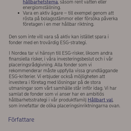
hållbarhetstema
, såsom rent vatten eller
energiomställning.
Vara en aktiv ägare – till exempel genom att
rösta på bolagsstämmor eller försöka påverka
företagen i en mer hållbar riktning.
Den som inte vill vara så aktiv kan istället spara i
fonder med en trovärdig ESG-strategi.
I Nordea tar vi hänsyn till ESG-risker, liksom andra
finansiella risker, i våra investeringsbeslut och i vår
placeringsrådgivning. Alla fonder som vi
rekommenderar måste uppfylla vissa grundläggande
ESG-kriterier. Vi erbjuder också möjligheten att
investera i företag med lösningar på de stora
utmaningar som vårt samhälle står inför idag. Vi har
samlat de fonder som vi anser har en ambitiös
hållbarhetsstrategi i vår produktfamilj
Hållbart val
,
som innefattar de olika placeringsinriktningarna ovan.
Författare