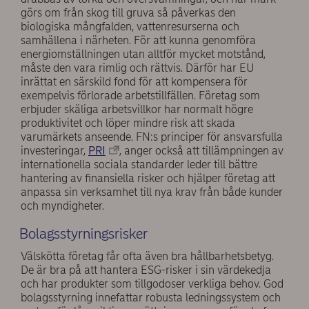
görs om från skog till gruva så påverkas den
biologiska mångfalden, vattenresurserna och
samhällena i närheten. För att kunna genomföra
energiomställningen utan alltför mycket motstånd,
måste den vara rimlig och rättvis. Därför har EU
inrättat en särskild fond för att kompensera för
exempelvis förlorade arbetstillfällen. Företag som
erbjuder skäliga arbetsvillkor har normalt högre
produktivitet och löper mindre risk att skada
varumärkets anseende. FN:s principer för ansvarsfulla
investeringar,
PRI
, anger också att tillämpningen av
internationella sociala standarder leder till bättre
hantering av finansiella risker och hjälper företag att
anpassa sin verksamhet till nya krav från både kunder
och myndigheter.
Bolagsstyrningsrisker
Välskötta företag får ofta även bra hållbarhetsbetyg.
De är bra på att hantera ESG-risker i sin värdekedja
och har produkter som tillgodoser verkliga behov. God
bolagsstyrning innefattar robusta ledningssystem och