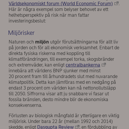
Världsekonomiskt forum (World Economic Forum)
.
Här är några exempel som belyser behovet av ett
helhetsperspektiv på risk när man fattar
investeringsbeslut:
Miljörisker
Naturen och
miljön
utgör förutsättningarna för allt liv
på jorden och för all ekonomisk verksamhet. Enbart de
direkta fysiska riskerna med koppling till
klimatförändringen, till exempel torka, skogsbränder
och extremväder, kan enligt
centralbankerna
innebära att världens BNP sjunker med minst
20 procent fram till århundradets slut med nuvarande
klimatpolitik. Detta kan jämföras med en nedgång på
endast 3 procent om världen kan nå nettonollutsläpp
till 2050. Siffrorna visar att ju snabbare vi fasar ut
fossila bränslen, desto mindre blir de ekonomiska
konsekvenserna.
Förlusten av biologisk mångfald är ytterligare en viktig
miljörisk. Under bara 22 år (mellan 1992 och 2014)
skedde, enligt
Dasgupta Review
, en fördubbling av