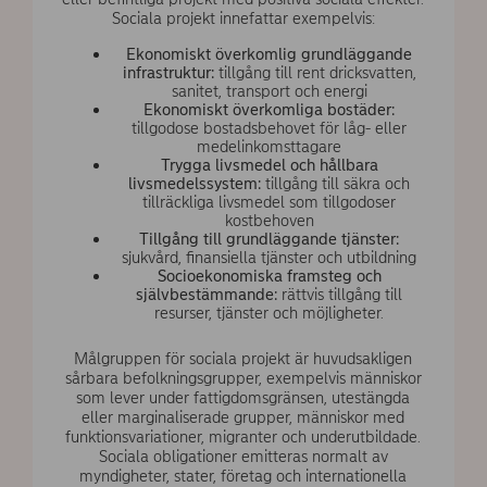
Sociala projekt innefattar exempelvis:
Ekonomiskt överkomlig grundläggande
infrastruktur:
tillgång till rent dricksvatten,
sanitet, transport och energi
Ekonomiskt överkomliga bostäder:
tillgodose bostadsbehovet för låg- eller
medelinkomsttagare
Trygga livsmedel och hållbara
livsmedelssystem:
tillgång till säkra och
tillräckliga livsmedel som tillgodoser
kostbehoven
Tillgång till grundläggande tjänster:
sjukvård, finansiella tjänster och utbildning
Socioekonomiska framsteg och
självbestämmande:
rättvis tillgång till
resurser, tjänster och möjligheter.
Målgruppen för sociala projekt är huvudsakligen
sårbara befolkningsgrupper, exempelvis människor
som lever under fattigdomsgränsen, utestängda
eller marginaliserade grupper, människor med
funktionsvariationer, migranter och underutbildade.
Sociala obligationer emitteras normalt av
myndigheter, stater, företag och internationella