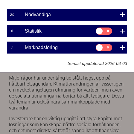
Nödvändiga
20
Samtycke
Statistik
6
för:
Statistik
Samtycke
Marknadsföring
7
för:
Marknadsföring
Senast uppdaterad 2026-08-03
Miljöfrågor har under lång tid stått högst upp på
hållbarhetsagendan. Klimatförändringen är visserligen
en mycket angelägen utmaning för världen, men även
de sociala utmaningarna börjar bli allt tydligare. Dessa
två teman är också nära sammankopplade med
varandra.
Investerare har en viktig uppgift i att styra kapital mot
lösningar som kan skapa bättre sociala förhållanden,
och det mest direkta sättet är sannolikt att finansiera