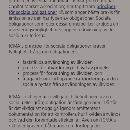
går till det avsedda ändamålet. ICMA (International
Capital Market Association) har tagit fram
principer
för sociala obligationer
, som anger bästa praxis för
emission av den här typen av obligationer. Sociala
obligationer som följer dessa principer bör erbjuda en
investeringsmöjlighet med öppen redovisning av de
sociala kriterierna.
ICMA:s principer för sociala obligationer kräver
tydlighet i fråga om obligationens:
fastställda
användning av likviden
process för
utvärdering
och
val av projekt
process för
förvaltning av likviden
, och
åtagande om fortlöpande
rapportering
av den
sociala nyttan från användningen av likviden.
ICMA:s riktlinjer är frivilliga och definitionen av en
social (eller grön) obligation är tämligen bred. Därför
är det viktigt att noga gå igenom emittentens
dokumentation för att kontrollera hur likviden används
och vad den förväntade effekten är. Även om ICMA:s
riktlinjer kräver ett åtagande om fortlöpande