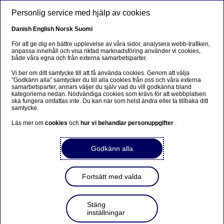
Hoppa till huvudinnehåll
Personlig service med hjälp av cookies
SV
Danish
English
Norsk
Suomi
För att ge dig en bättre upplevelse av våra sidor, analysera webb-trafiken,
anpassa innehåll och visa riktad marknadsföring använder vi cookies,
både våra egna och från externa samarbetsparter.
ESG
Vi ber om ditt samtycke till att få använda cookies. Genom att välja
”Godkänn alla” samtycker du till alla cookies från oss och våra externa
Sociala obligationer: Investera
samarbetsparter, annars väljer du själv vad du vill godkänna bland
kategorierna nedan. Nödvändiga cookies som krävs för att webbplatsen
för bättre sociala förhållanden
ska fungera omfattas inte. Du kan när som helst ändra eller ta tillbaka ditt
samtycke.
Läs mer om
cookies
och
hur vi behandlar personuppgifter
.
2023-04-18
Godkänn alla
Investerare har en viktig uppgift i att styra kapital
mot lösningar som kan skapa bättre sociala
förhållanden, och det mest direkta sättet är
Fortsätt med valda
sannolikt att finansiera eller återfinansiera sociala
projekt.
Stäng
inställningar