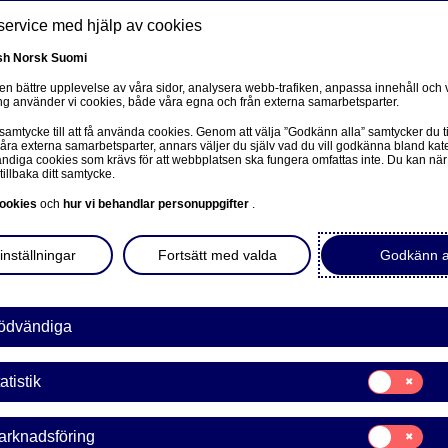
service med hjälp av cookies
sh
Norsk
Suomi
 en bättre upplevelse av våra sidor, analysera webb-trafiken, anpassa innehåll och v
g använder vi cookies, både våra egna och från externa samarbetsparter.
ss
 samtycke till att få använda cookies. Genom att välja ”Godkänn alla” samtycker du ti
Om oss
Investerare
Nyheter & insikter
Ka
våra externa samarbetsparter, annars väljer du själv vad du vill godkänna bland kat
diga cookies som krävs för att webbplatsen ska fungera omfattas inte. Du kan när
tillbaka ditt samtycke.
ookies
och
hur vi behandlar personuppgifter
.
inställningar
Fortsätt med valda
Godkänn a
Mångfald & inkludering
ödvändiga
ra skillnader gör oss bät
Samtycke
atistik
för:
Statistik
Samtycke
arknadsföring
2025-05-20
för: