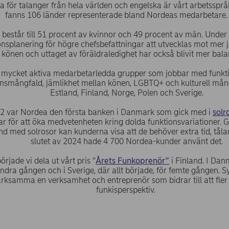
a för talanger från hela världen och engelska är vårt arbetsspråk
fanns 106 länder representerade bland Nordeas medarbe
består till 51 procent av kvinnor och 49 procent av män. Under 
onsplanering för högre chefsbefattningar att utvecklas mot mer 
könen och uttaget av föräldraledighet har också blivit mer bala
r mycket aktiva medarbetarledda grupper som jobbar med funkti
nsmångfald, jämlikhet mellan könen, LGBTQ+ och kulturell mån
Estland, Finland, Norge, Polen och Sverige.
2 var Nordea den första banken i Danmark som gick med i
sol
r för att öka medvetenheten kring dolda funktionsvariationer. 
d med solrosor kan kunderna visa att de behöver extra tid, tålam
slutet av 2024 hade 4 700 Nordea-kunder använt det.
rjade vi dela ut vårt pris ”
Årets Funkoprenör”
i Finland. I Dan
andra gången och i Sverige, där allt började, för femte gången. S
rksamma en verksamhet och entreprenör som bidrar till att fler i
funkisperspektiv.