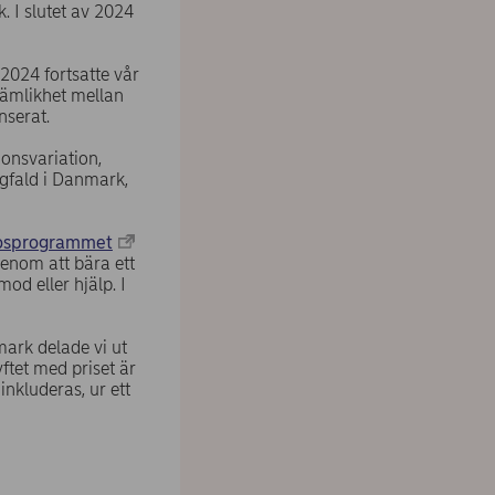
. I slutet av 2024
tare.
2024 fortsatte vår
jämlikhet mellan
nserat.
onsvariation,
gfald i Danmark,
rosprogrammet
Genom att bära ett
od eller hjälp. I
mark delade vi ut
yftet med priset är
nkluderas, ur ett