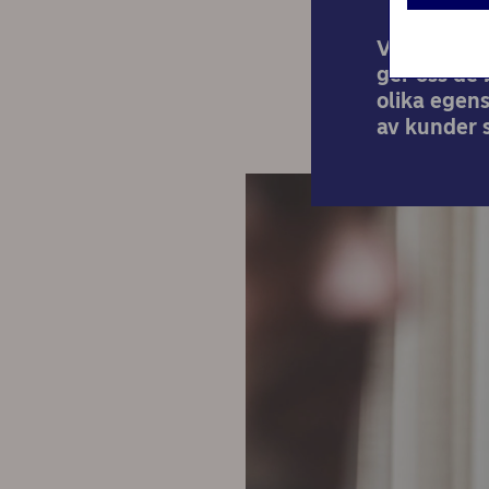
Vi tror att
ger oss de 
olika egens
av kunder s