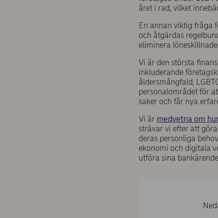
året i rad, vilket innebä
En annan viktig fråga f
och åtgärdas regelbundet
eliminera löneskillnade
Vi är den största fina
inkluderande företagsk
åldersmångfald, LGBTQ+
personalområdet för att
saker och får nya erfar
Vi är
medvetna om hur 
strävar vi efter att gör
deras personliga behov
ekonomi och digitala v
utföra sina bankärende
Neda