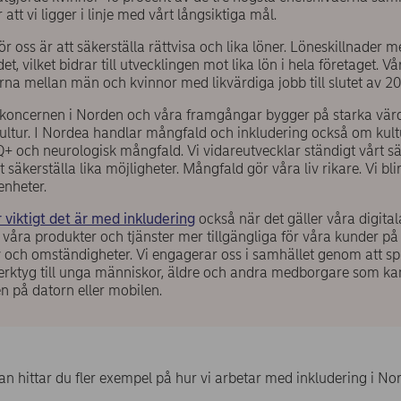
r att vi ligger i linje med vårt långsiktiga mål.
ör oss är att säkerställa rättvisa och lika löner. Löneskillnader 
, vilket bidrar till utvecklingen mot lika lön i hela företaget. Vå
rna mellan män och kvinnor med likvärdiga jobb till slutet av 2
nskoncernen i Norden och våra framgångar bygger på starka vär
ultur. I Nordea handlar mångfald och inkludering också om kult
 och neurologisk mångfald. Vi vidareutvecklar ständigt vårt sät
 säkerställa lika möjligheter. Mångfald gör våra liv rikare. Vi bl
enheter.
viktigt det är med inkludering
också när det gäller våra digital
a våra produkter och tjänster mer tillgängliga för våra kunder på l
 och omständigheter. Vi engagerar oss i samhället genom att s
erktyg till unga människor, äldre och andra medborgare som kan
n på datorn eller mobilen.
n hittar du fler exempel på hur vi arbetar med inkludering i No