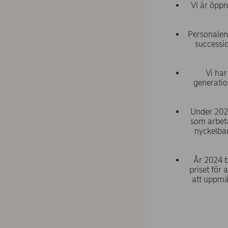
Vi är öppn
Personalen 
successi
Vi ha
generatio
Under 202
som arbeta
nyckelban
År 2024 bö
priset för 
att uppmä