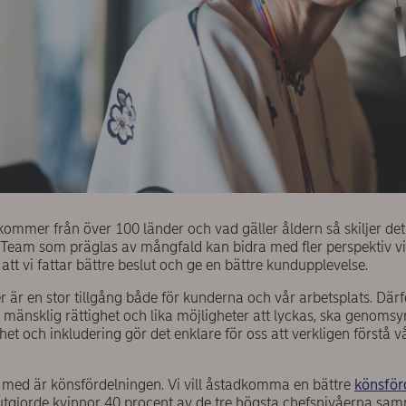
mmer från över 100 länder och vad gäller åldern så skiljer det 
a. Team som präglas av mångfald kan bidra med fler perspektiv v
 att vi fattar bättre beslut och ge en bättre kundupplevelse.
er är en stor tillgång både för kunderna och vår arbetsplats. Därför
änsklig rättighet och lika möjligheter att lyckas, ska genomsy
khet och inkludering gör det enklare för oss att verkligen förstå 
 med är könsfördelningen. Vi vill åstadkomma en bättre
könsför
utgjorde kvinnor 40 procent av de tre högsta chefsnivåerna sa