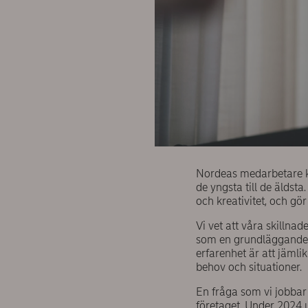
Nordeas medarbetare ko
de yngsta till de äldst
och kreativitet, och gör
Vi vet att våra skillnad
som en grundläggande m
erfarenhet är att jämli
behov och situationer.
En fråga som vi jobbar
företaget. Under 2024 