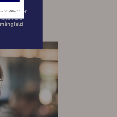
g
erfarenheter
 2026-08-03
 alla våra
n mångfald